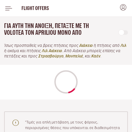
FLIGHT OFFERS
ΓΙΑ ΑΥΤΉ ΤΗΝ ΆΝΟΙΞΗ, ΠΕΤΆΞΤΕ ΜΕ ΤΗ
VOLOTEA ΤΟΝ APRILIOU ΜΌΝΟ ΑΠΌ
Ίσως προσπαθείς να βρεις πτήσεις προς
Αιάκειο
ή πτήσεις από
Λιλ
ή ακόμα και πτήσεις
Λιλ Αιάκειο
. Από Αιάκειο μπορείς επίσης να
πετάξεις και προς
Στρασβούργο
,
Μονπελιέ
, και
Καέν
.
"Τιμές για απλή μετάβαση, με τους φόρους,
περιορισμένες θέσεις που υπόκεινται σε διαθεσιμότητα