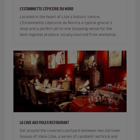
L'ESTAMINETTE L'ÉPICERIE DU NORD
Located in the heart of Lille’s historic centre,
L’Estaminette L’épicerie du Nord is a typical grocer’s
shop and a perfect all-in-one shopping venue for the
best regional produce, locally sourced from workshops,
farms and producer…
LA CAVE AUX FIOLES RESTAURANT
Set around the covered courtyard between two old town
houses of Vieux Lille, a series of candlelit red brick and