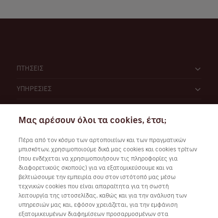
ΠΤΗΣΕΙΣ
ΥΠΗΡΕΣΙΕΣ
ΑΝΑΚΑΛΥΨΕ
Μας αρέσουν όλοι τα cookies, έτσι;
VOLOTEA
Πέρα από τον κόσμο των αρτοποιείων και των πραγματικών
μπισκότων, χρησιμοποιούμε δικά μας cookies και cookies τρίτων
(που ενδέχεται να χρησιμοποιήσουν τις πληροφορίες για
διαφορετικούς σκοπούς) για να εξατομικεύσουμε και να
βελτιώσουμε την εμπειρία σου στον ιστότοπό μας μέσω
τεχνικών cookies που είναι απαραίτητα για τη σωστή
λειτουργία της ιστοσελίδας, καθώς και για την ανάλυση των
Συνεργάσου μαζί μας
υπηρεσιών μας και, εφόσον χρειάζεται, για την εμφάνιση
εξατομικευμένων διαφημίσεων προσαρμοσμένων στα