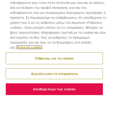
ενδιαφέροντά σου, τόσο στον ιστότοπό μας όσο και σε άλλους,
όλα αυτά βάσει του προφίλ πλοήγησής σου και του
ενδιαφέροντός σου για συγκεκριμένο περιεχόμενο, προσφορές ή
Κατέβασε την εφαρμογή της Volotea για iOS και Android
προϊόντα. Σε παρακαλούμε να επιβεβαιώσεις ότι αποδέχεσαι τη
χρήση τους ή να τις ρυθμίσεις μέσω του κουμπιού «Ρυθμίσεις
cookies», όπου μπορείς επίσης να τις απορρίψεις. Μπορείς να
βρεις περισσότερες πληροφορίες σχετικά με τα cookies και πώς
λειτουργούν, να δεις πώς να ρυθμίσεις το πρόγραμμα
περιήγησής σου και πώς να τα διαγράψεις στη σελίδα
μας
Πολιτική cookie.
Ρυθμίσεις για τα cookies
Δεχτείτε μόνο τα απαραίτητα
Αποδοχή όλων των cookies