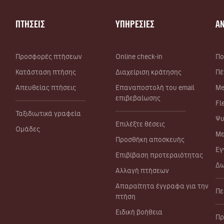
ΠΤΗΣΕΙΣ
ΥΠΗΡΕΣΙΕΣ
Α
Προσφορές πτήσεων
Online check-in
Πο
Κατάσταση πτήσης
Διαχείριση κράτησης
Πέ
Απευθείας πτήσεις
Επαναποστολή του email
Me
επιβεβαίωσης
Fl
Ταξιδιωτικά γραφεία
Ψυ
Επιλέξτε θέσεις
Ομάδες
Με
Προσθήκη αποσκευής
Εγ
Επιβίβαση προτεραιότητας
Δω
Αλλαγή πτήσεων
Απαραίτητα έγγραφα για την
Πε
πτήση
Ειδική βοήθεια
Πρ