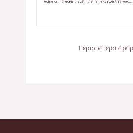
recipe or ingredient, putting on an excellent spread
for you to enjoy.From orc…
Περισσότερα άρθρα