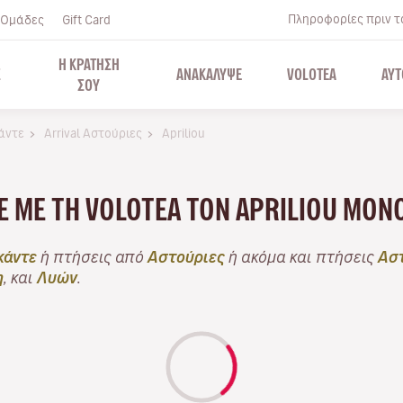
Πληροφορίες πριν το
Ομάδες
Gift Card
Η ΚΡΑΤΗΣΗ
Σ
ΑΝΑΚΑΛΥΨΕ
VOLOTEA
ΑΥΤ
ΣΟΥ
κάντε
Arrival Αστούριες
Apriliou
ΤΕ ΜΕ ΤΗ VOLOTEA ΤΟΝ APRILIOU ΜΌ
κάντε
ή πτήσεις από
Αστούριες
ή ακόμα και πτήσεις
Αστ
η
, και
Λυών
.