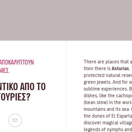
Υ ΑΠΟΚΑΛΎΠΤΟΥΝ
There are places that a
then there is
Asturias
.
ΝΙΈΣ.
protected natural rese
green jewels. And for s
ΝΤΙΚΟ ΑΠΟ ΤΟ
sublime experiences. Be
ΤΟΎΡΙΕΣ?
dishes, like the cachop
(bean stew) in the worl
mountains and its sea:
the dunes of El Esparta
discover magical villag
legends of nymphs and s