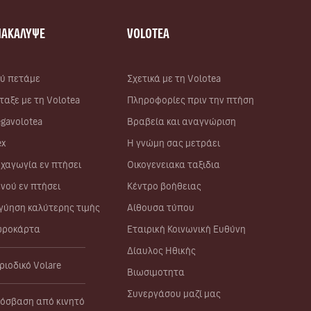
ΝΑΚΑΛΥΨΕ
VOLOTEA
ύ πετάμε
Σχετικά με τη Volotea
ταξε με τη Volotea
Πληροφορίες πριν την πτήση
gavolotea
Βραβεία και αναγνώριση
ex
Η γνώμη σας μετράει
χαγωγία εν πτήσει
Οικογενειακα ταξιδια
νού εν πτήσει
Κέντρο βοήθειας
γύηση καλύτερης τιμής
Αίθουσα τύπου
ροκάρτα
Εταιρική Κοινωνική Ευθύνη
Δίαυλος Ηθικής
ριοδικό Volare
Βιωσιμοτητα
Συνεργάσου μαζί μας
όσβαση από κινητό