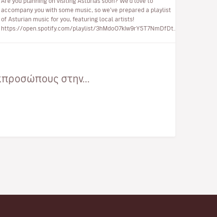
Are you planning on visiting Asturias soon? We’d love to
accompany you with some music, so we’ve prepared a playlist
of Asturian music for you, featuring local artists!
https://open.spotify.com/playlist/3hMdoO7kIw9rY5T7NmDfDt…
κπροσώπους στην...