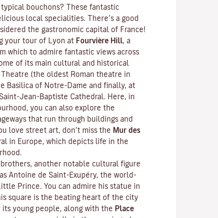
 typical
bouchons
? These fantastic
licious local specialities. There’s a good
sidered the gastronomic capital of France!
 your tour of Lyon at
Fourvière Hill
, a
om which to admire fantastic views across
ome of its main cultural and historical
 Theatre (the oldest Roman theatre in
e Basilica of Notre-Dame and finally, at
 Saint-Jean-Baptiste Cathedral. Here, in
urhood, you can also explore the
ageways that run through buildings and
ou love street art, don’t miss the
Mur des
al in Europe, which depicts life in the
rhood.
brothers, another notable cultural figure
s Antoine de Saint-Exupéry, the world-
ittle Prince
. You can admire his statue in
his square is the beating heart of the city
r its young people, along with the
Place