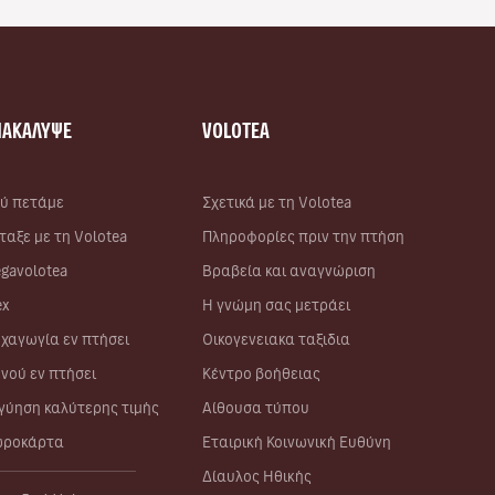
ΝΑΚΑΛΥΨΕ
VOLOTEA
ύ πετάμε
Σχετικά με τη Volotea
ταξε με τη Volotea
Πληροφορίες πριν την πτήση
gavolotea
Βραβεία και αναγνώριση
ex
Η γνώμη σας μετράει
χαγωγία εν πτήσει
Οικογενειακα ταξιδια
νού εν πτήσει
Κέντρο βοήθειας
γύηση καλύτερης τιμής
Αίθουσα τύπου
ροκάρτα
Εταιρική Κοινωνική Ευθύνη
Δίαυλος Ηθικής