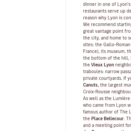
dinner in one of Lyon's
restaurants serve up de
reason why Lyon is con
We recommend starting
great vantage point fr
the city, and home to s
sites: the Gallo-Roman
France), its museum, th
the bottom of the hill,
the
Vieux Lyon
neighbo
traboules
: narrow pass
private courtyards. If y
Canuts,
the largest mur
Croix-Rousse neighbou
As well as the Lumière 
who came from Lyon wa
famous author of
The L
the
Place Bellecour
. T
and a meeting point fo