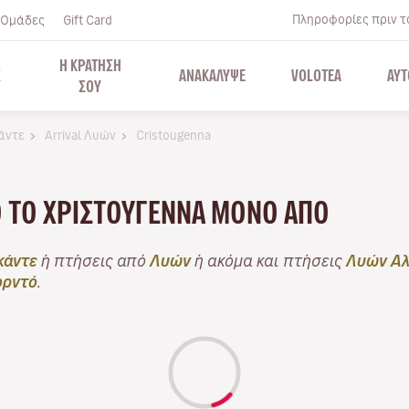
Πληροφορίες πριν το
Ομάδες
Gift Card
Η ΚΡΑΤΗΣΗ
Σ
ΑΝΑΚΑΛΥΨΕ
VOLOTEA
ΑΥΤ
ΣΟΥ
κάντε
Arrival Λυών
Cristougenna
Ό ΤΟ ΧΡΙΣΤΟΎΓΕΝΝΑ ΜΌΝΟ ΑΠΌ
κάντε
ή πτήσεις από
Λυών
ή ακόμα και πτήσεις
Λυών Αλ
ρντό
.