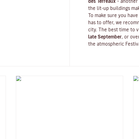
des Terreaux
– another 
the lit-up buildings m
To make sure you have 
has to offer, we recom
city. The best time to v
late September
, or ov
the atmospheric
Festiv