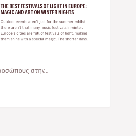
THE BEST FESTIVALS OF LIGHT IN EUROPE:
MAGIC AND ART ON WINTER NIGHTS
Outdoor events aren’t just for the summer; whilst
there aren’t that many music festivals in winter,
Europe’s cities are full of festivals of light, making
them shine with a special magic. The shorter days
and long winter night…
οσώπους στην...