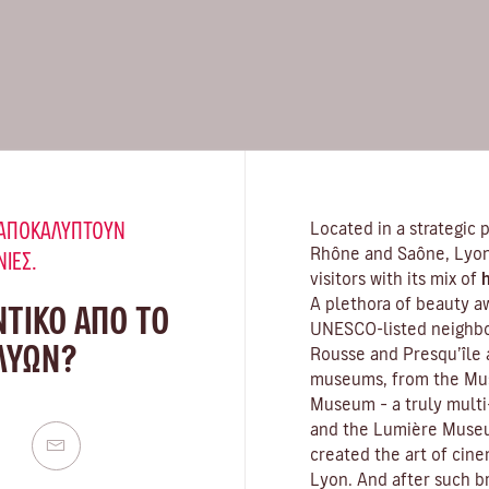
Υ ΑΠΟΚΑΛΎΠΤΟΥΝ
Located in a strategic 
Rhône and Saône, Lyon 
ΝΙΈΣ.
visitors with its mix of
h
A plethora of beauty a
ΝΤΙΚΟ ΑΠΟ ΤΟ
UNESCO-listed neighbou
 ΛΥΏΝ?
Rousse and Presqu’île 
museums
, from the Mu
Museum – a truly multi-
and the Lumière Museu
created the art of cin
Lyon. And after such br