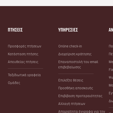
ΠΤΗΣΕΙΣ
ΥΠΗΡΕΣΙΕΣ
Α
Προσφορές πτήσεων
Online check-in
Πο
Κατάσταση πτήσης
Διαχείριση κράτησης
Πέ
Απευθείας πτήσεις
Επαναποστολή του email
Me
επιβεβαίωσης
Fl
Ταξιδιωτικά γραφεία
Ψυ
Επιλέξτε θέσεις
Ομάδες
Με
Προσθήκη αποσκευής
Εγ
Επιβίβαση προτεραιότητας
Δω
Αλλαγή πτήσεων
Απαραίτητα έγγραφα για την