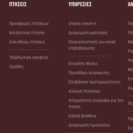
ΠΤΗΣΕΙΣ
ΥΠΗΡΕΣΙΕΣ
Α
Προσφορές πτήσεων
Online check-in
Πο
Κατάσταση πτήσης
Διαχείριση κράτησης
Πέ
Απευθείας πτήσεις
Επαναποστολή του email
Me
επιβεβαίωσης
Fl
Ταξιδιωτικά γραφεία
Ψυ
Επιλέξτε θέσεις
Ομάδες
Με
Προσθήκη αποσκευής
Εγ
Επιβίβαση προτεραιότητας
Δω
Αλλαγή πτήσεων
Απαραίτητα έγγραφα για την
Πε
πτήση
Ειδική βοήθεια
Πρ
Διαχείριση τιμολογίου
Εν