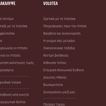
ΝΑΚΑΛΥΨΕ
VOLOTEA
ύ πετάμε
Σχετικά με τη Volotea
ταξε με τη Volotea
Πληροφορίες πριν την πτήση
gavolotea
Βραβεία και αναγνώριση
ex
Η γνώμη σας μετράει
χαγωγία εν πτήσει
Οικογενειακα ταξιδια
νού εν πτήσει
Κέντρο βοήθειας
γύηση καλύτερης τιμής
Αίθουσα τύπου
ροκάρτα
Εταιρική Κοινωνική Ευθύνη
Δίαυλος Ηθικής
ριοδικό Volare
Βιωσιμοτητα
Συνεργάσου μαζί μας
όσβαση από κινητό
ημερωτικό δελτίο
Πίνακας τιμών