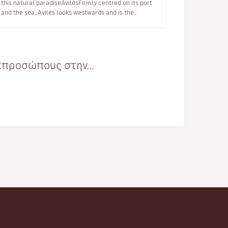
this natural paradiseAvilésFirmly centred on its port
and the sea, Avilés looks westwards and is the
closest of the cities t…
κπροσώπους στην...