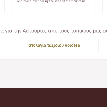
and inland, overlooking the sea and the mountains,
completely natural an…
 για την Αστούριες από τους τοπικούς μας ε
Ιστολόγιο ταξιδιού Volotea