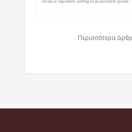
recipe or ingredient, putting on an excellent spread
for you to enjoy.From orc…
Περισσότερα άρθρα