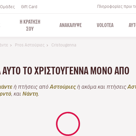
Πληροφορίες πριν το
Ομάδες
Gift Card
Η ΚΡΑΤΗΣΗ
Σ
ΑΝΑΚΑΛΥΨΕ
VOLOTEA
ΑΥΤ
ΣΟΥ
κάντε
Pros Αστούριες
Cristougenna
Α ΑΥΤΌ ΤΟ ΧΡΙΣΤΟΎΓΕΝΝΑ ΜΌΝΟ ΑΠΌ
κάντε
ή πτήσεις από
Αστούριες
ή ακόμα και πτήσεις
Αστ
ρντό
, και
Νάντη
.