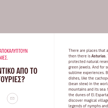
Υ ΑΠΟΚΑΛΎΠΤΟΥΝ
There are places that a
then there is
Asturias
.
ΝΙΈΣ.
protected natural rese
green jewels. And for s
ΝΤΙΚΟ ΑΠΟ ΤΟ
sublime experiences. Be
ΤΟΎΡΙΕΣ?
dishes, like the cachop
(bean stew) in the worl
mountains and its sea:
the dunes of El Esparta
discover magical villag
legends of nymphs and s