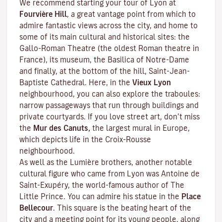
We recommend starting your tour of Lyon at
Fourvière Hill
, a great vantage point from which to
admire fantastic views across the city, and home to
some of its main cultural and historical sites: the
Gallo-Roman Theatre (the oldest Roman theatre in
France), its museum, the Basilica of Notre-Dame
and finally, at the bottom of the hill, Saint-Jean-
Baptiste Cathedral. Here, in the
Vieux Lyon
neighbourhood, you can also explore the
traboules
:
narrow passageways that run through buildings and
private courtyards. If you love street art, don’t miss
the
Mur des Canuts,
the largest mural in Europe,
which depicts life in the Croix-Rousse
neighbourhood.
As well as the Lumière brothers, another notable
cultural figure who came from Lyon was Antoine de
Saint-Exupéry, the world-famous author of
The
Little Prince
. You can admire his statue in the
Place
Bellecour
. This square is the beating heart of the
city and a meeting point for its young people, along