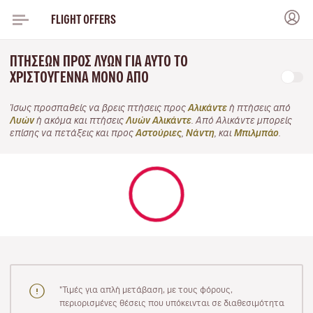
FLIGHT OFFERS
ΠΤΉΣΕΩΝ ΠΡΟΣ ΛΥΏΝ ΓΙΑ ΑΥΤΌ ΤΟ
ΧΡΙΣΤΟΎΓΕΝΝΑ ΜΌΝΟ ΑΠΌ
Ίσως προσπαθείς να βρεις πτήσεις προς
Αλικάντε
ή πτήσεις από
Λυών
ή ακόμα και πτήσεις
Λυών Αλικάντε
. Από Αλικάντε μπορείς
επίσης να πετάξεις και προς
Αστούριες
,
Νάντη
, και
Μπιλμπάο
.
"Τιμές για απλή μετάβαση, με τους φόρους,
περιορισμένες θέσεις που υπόκεινται σε διαθεσιμότητα