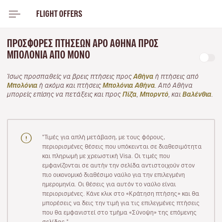
FLIGHT OFFERS
ΠΡΟΣΦΟΡΈΣ ΠΤΉΣΕΩΝ APO ΑΘΉΝΑ ΠΡΟΣ
ΜΠΟΛΌΝΙΑ ΑΠΌ ΜΌΝΟ
Ίσως προσπαθείς να βρεις πτήσεις προς
Αθήνα
ή πτήσεις από
Μπολόνια
ή ακόμα και πτήσεις
Μπολόνια Αθήνα
. Από Αθήνα
μπορείς επίσης να πετάξεις και προς
Πίζα
,
Μπορντό
, και
Βαλένθια
.
"Τιμές για απλή μετάβαση, με τους φόρους,
περιορισμένες θέσεις που υπόκεινται σε διαθεσιμότητα
και πληρωμή με χρεωστική Visa. Οι τιμές που
εμφανίζονται σε αυτήν την σελίδα αντιστοιχούν στον
πιο οικονομικό διαθέσιμο ναύλο για την επιλεγμένη
ημερομηνία. Οι θέσεις για αυτόν το ναύλο είναι
περιορισμένες. Κάνε κλικ στο «Κράτηση πτήσης» και θα
μπορέσεις να δεις την τιμή για τις επιλεγμένες πτήσεις
που θα εμφανιστεί στο τμήμα «Σύνοψη» της επόμενης
σελίδας."