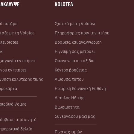
ΝΑΚΑΛΥΨΕ
VOLOTEA
ύ πετάμε
Σχετικά με τη Volotea
ταξε με τη Volotea
Πληροφορίες πριν την πτήση
gavolotea
Βραβεία και αναγνώριση
ex
Η γνώμη σας μετράει
χαγωγία εν πτήσει
Οικογενειακα ταξιδια
νού εν πτήσει
Κέντρο βοήθειας
γύηση καλύτερης τιμής
Αίθουσα τύπου
ροκάρτα
Εταιρική Κοινωνική Ευθύνη
Δίαυλος Ηθικής
ριοδικό Volare
Βιωσιμοτητα
Συνεργάσου μαζί μας
όσβαση από κινητό
ημερωτικό δελτίο
Πίνακας τιμών