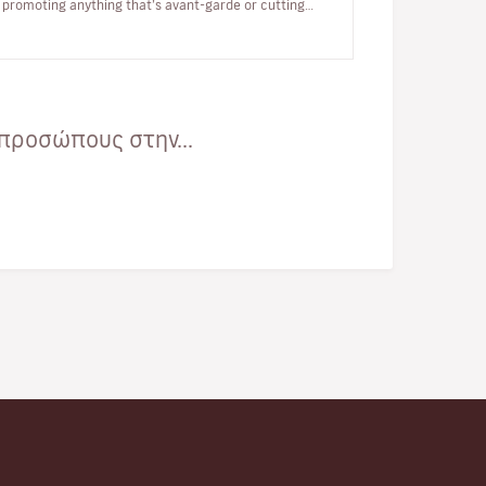
promoting anything that’s avant-garde or cutting
edge. Achingly hip, this f…
προσώπους στην...