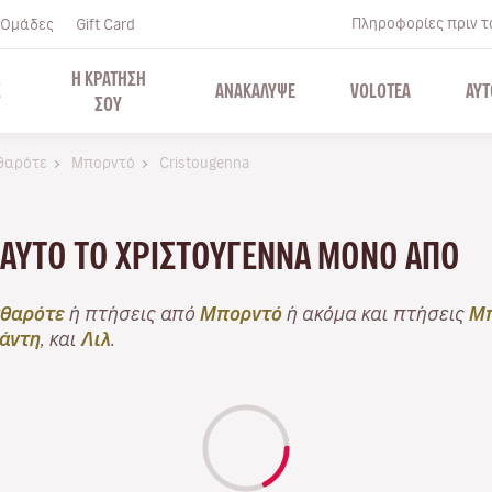
Πληροφορίες πριν το
Ομάδες
Gift Card
Η ΚΡΑΤΗΣΗ
Σ
ΑΝΑΚΑΛΥΨΕ
VOLOTEA
ΑΥΤ
ΣΟΥ
θαρότε
Μπορντό
Cristougenna
 ΑΥΤΌ ΤΟ ΧΡΙΣΤΟΎΓΕΝΝΑ ΜΌΝΟ ΑΠΌ
θαρότε
ή πτήσεις από
Μπορντό
ή ακόμα και πτήσεις
Μπ
άντη
, και
Λιλ
.