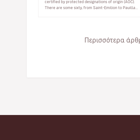
certified by protected designations of origin (AOC).
There are some sixty, from Saint-Emilion to Pauillac,
passing through…
Περισσότερα άρθρ