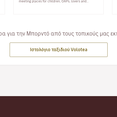
meeting places for children, OAPs, lovers and
tourists, they allow us all to tak…
α για την Μπορντό από τους τοπικούς μας εκ
Ιστολόγιο ταξιδιού Volotea