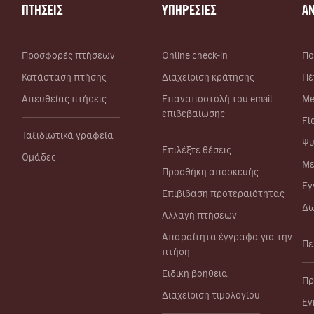
ΠΤΗΣΕΙΣ
ΥΠΗΡΕΣΙΕΣ
Α
Προσφορές πτήσεων
Online check-in
Πο
Κατάσταση πτήσης
Διαχείριση κράτησης
Πέ
Απευθείας πτήσεις
Επαναποστολή του email
Me
επιβεβαίωσης
Fl
Ταξιδιωτικά γραφεία
Ψυ
Επιλέξτε θέσεις
Ομάδες
Με
Προσθήκη αποσκευής
Εγ
Επιβίβαση προτεραιότητας
Δω
Αλλαγή πτήσεων
Απαραίτητα έγγραφα για την
Πε
πτήση
Ειδική βοήθεια
Πρ
Διαχείριση τιμολογίου
Εν