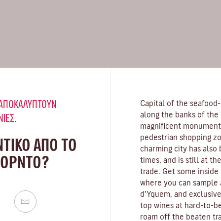
Υ ΑΠΟΚΑΛΎΠΤΟΥΝ
Capital of the seafood
along the banks of the
ΝΙΈΣ.
magnificent monuments,
pedestrian shopping zo
ΝΤΙΚΟ ΑΠΟ ΤΟ
charming city has also
ΠΟΡΝΤΌ?
times, and is still at t
trade. Get some inside 
where you can sample 
d’Yquem, and exclusive
top wines at hard-to-be
roam off the beaten tra