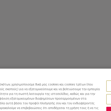
κότων, χρησιμοποιούμε δικά μας cookies και cookies τρίτων (που
ύς σκοπούς) για να εξατομικεύσουμε και να βελτιώσουμε την εμπειρία
τητα για τη σωστή λειτουργία της ιστοσελίδας, καθώς και για την
 εμφάνιση εξατομικευμένων διαφημίσεων προσαρμοσμένων στα
 όλα αυτά βάσει του προφίλ πλοήγησής σου και του ενδιαφέροντός
αρακαλούμε να επιβεβαιώσεις ότι αποδέχεσαι τη χρήση τους ή να τις
σμένες θέσεις. Οι τιμές με κόκκινο είναι η
Καλύτερη προσφορά