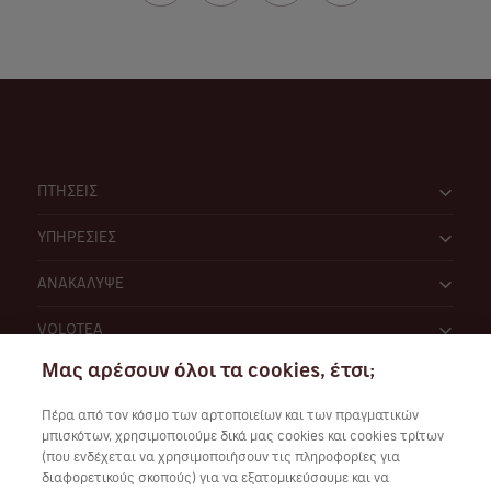
ΠΤΗΣΕΙΣ
ΥΠΗΡΕΣΙΕΣ
ΑΝΑΚΑΛΥΨΕ
VOLOTEA
Μας αρέσουν όλοι τα cookies, έτσι;
Πέρα από τον κόσμο των αρτοποιείων και των πραγματικών
μπισκότων, χρησιμοποιούμε δικά μας cookies και cookies τρίτων
(που ενδέχεται να χρησιμοποιήσουν τις πληροφορίες για
διαφορετικούς σκοπούς) για να εξατομικεύσουμε και να
Συνεργάσου μαζί μας