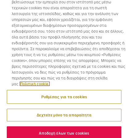
βελτιώσουμε την εμπειρία σου στον ιστότοπό μας μέσω
τεχνικών cookies που είναι απαραίτητα για τη σωστή
λειτουργία της ιστοσελίδας, καθώς και για την ανάλυση των
υπηρεσιών μας και, εφόσον χρειάζεται, για την εμφάνιση
εξατομικευμένων διαφημίσεων προσαρμοσμένων στα
Κατέβασε την εφαρμογή της Volotea για iOS και Android
ενδιαφέροντά σου, τόσο στον ιστότοπό μας όσο και σε άλλους,
όλα αυτά βάσει του προφίλ πλοήγησής σου και του
ενδιαφέροντός σου για συγκεκριμένο περιεχόμενο, προσφορές ή
προϊόντα. Σε παρακαλούμε να επιβεβαιώσεις ότι αποδέχεσαι τη
χρήση τους ή να τις ρυθμίσεις μέσω του κουμπιού «Ρυθμίσεις
cookies», όπου μπορείς επίσης να τις απορρίψεις. Μπορείς να
βρεις περισσότερες πληροφορίες σχετικά με τα cookies και πώς
λειτουργούν, να δεις πώς να ρυθμίσεις το πρόγραμμα
περιήγησής σου και πώς να τα διαγράψεις στη σελίδα
μας
Πολιτική cookie.
Ρυθμίσεις για τα cookies
Δεχτείτε μόνο τα απαραίτητα
Αποδοχή όλων των cookies