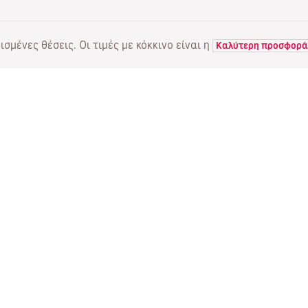
σμένες θέσεις. Οι τιμές με κόκκινο είναι η
Καλύτερη προσφορά
ΠΤΗΣΕΙΣ
ΥΠΗΡΕΣΙΕΣ
Α
Προσφορές πτήσεων
Online check-in
Πο
Κατάσταση πτήσης
Διαχείριση κράτησης
Πέ
Απευθείας πτήσεις
Επαναποστολή του email
Me
επιβεβαίωσης
Fl
Ταξιδιωτικά γραφεία
Ψυ