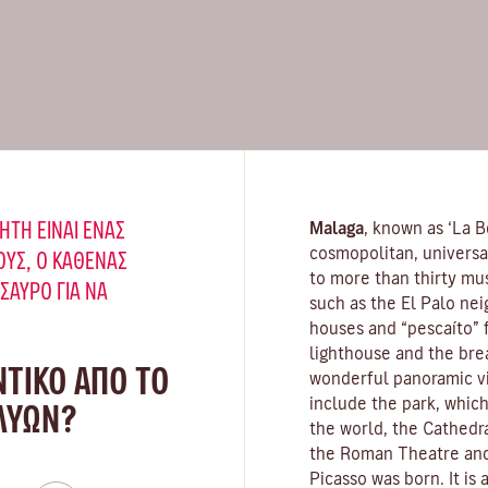
ΉΤΗ ΕΊΝΑΙ ΈΝΑΣ
Malaga
, known as ‘La Be
cosmopolitan, universa
ΥΣ, Ο ΚΑΘΈΝΑΣ
to more than thirty mus
ΗΣΑΥΡΌ ΓΙΑ ΝΑ
such as the El Palo nei
houses and “pescaíto” f
lighthouse and the bre
ΝΤΙΚΟ ΑΠΟ ΤΟ
wonderful panoramic vie
include the park, which
 ΛΥΏΝ?
the world, the Cathedra
the Roman Theatre and
Picasso was born. It is