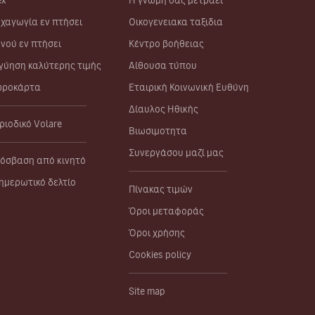
ex
Η γνώμη σας μετράει
χαγωγία εν πτήσει
Οικογενειακα ταξιδια
νού εν πτήσει
Κέντρο βοήθειας
γύηση καλύτερης τιμής
Αίθουσα τύπου
ροκάρτα
Εταιρική Κοινωνική Ευθύνη
Δίαυλος Ηθικής
ριοδικό Volare
Βιωσιμοτητα
Συνεργάσου μαζί μας
όσβαση από κινητό
ημερωτικό δελτίο
Πίνακας τιμών
Όροι μεταφοράς
Όροι χρήσης
Cookies policy
Site map