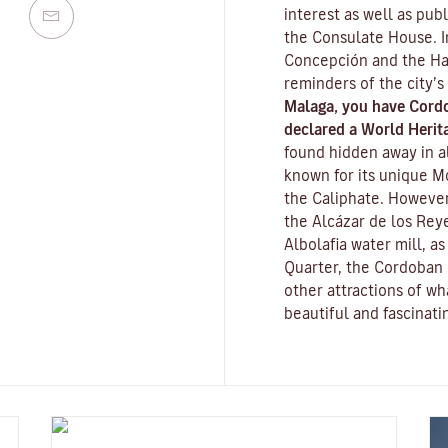
interest as well as pub
the Consulate House. I
Concepción and the Ha
reminders of the city’s
Malaga, you have Cord
declared a World Herita
found hidden away in al
known for its unique
M
the Caliphate. However
the
Alcázar de los Reye
Albolafia water mill
, a
Quarter, the Cordoban 
other attractions of w
beautiful and fascinatin