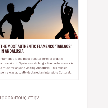
THE MOST AUTHENTIC FLAMENCO 'TABLAOS'
IN ANDALUSIA
Flamenco is the most popular form of artistic
expression in Spain so watching a live performance is
a must for anyone visiting Andalusia. This musical
genre was actually declared an Intangible Cultural
Heritage by UNESCO in 2010. …
προσώπους στην...