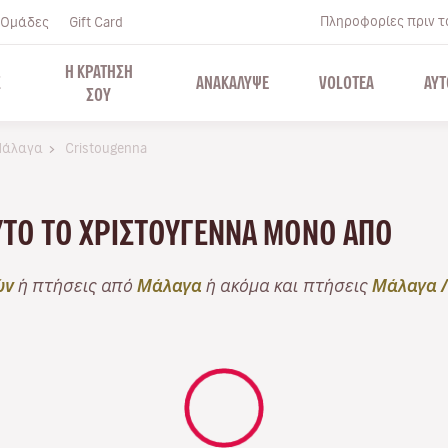
Πληροφορίες πριν το
Ομάδες
Gift Card
Η ΚΡΑΤΗΣΗ
Σ
ΑΝΑΚΑΛΥΨΕ
VOLOTEA
ΑΥΤ
ΣΟΥ
άλαγα
Cristougenna
ΥΤΌ ΤΟ ΧΡΙΣΤΟΎΓΕΝΝΑ ΜΌΝΟ ΑΠΌ
ών
ή πτήσεις από
Μάλαγα
ή ακόμα και πτήσεις
Μάλαγα 