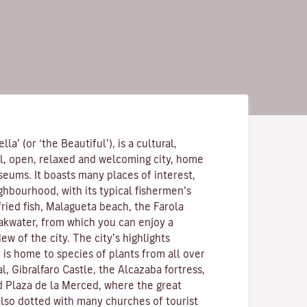
lla’ (or ‘the Beautiful’), is a cultural,
l, open, relaxed and welcoming city, home
eums. It boasts many places of interest,
ghbourhood, with its typical fishermen’s
ried fish, Malagueta beach, the Farola
akwater, from which you can enjoy a
w of the city. The city’s highlights
 is home to species of plants from all over
l, Gibralfaro Castle, the Alcazaba fortress,
 Plaza de la Merced, where the great
 also dotted with many churches of tourist