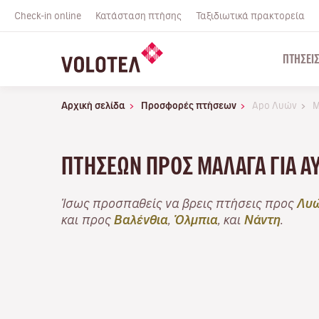
Check-in online
Κατάσταση πτήσης
Ταξιδιωτικά πρακτορεία
ΠΤΉΣΕΙ
Αρχική σελίδα
Προσφορές πτήσεων
Apo Λυών
Μ
ΠΤΉΣΕΩΝ ΠΡΟΣ ΜΆΛΑΓΑ ΓΙΑ Α
Ίσως προσπαθείς να βρεις πτήσεις προς
Λυ
και προς
Βαλένθια
,
Όλμπια
, και
Νάντη
.