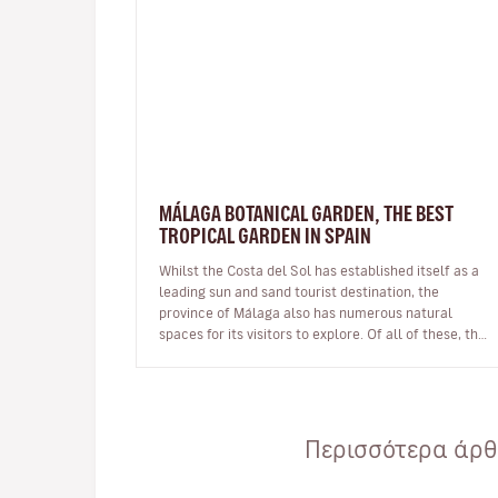
MÁLAGA BOTANICAL GARDEN, THE BEST
TROPICAL GARDEN IN SPAIN
Whilst the Costa del Sol has established itself as a
leading sun and sand tourist destination, the
province of Málaga also has numerous natural
spaces for its visitors to explore. Of all of these, the
best known are undoubtedl…
Περισσότερα άρθρ