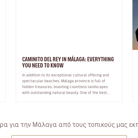
CAMINITO DEL REY IN MÁLAGA: EVERYTHING
YOU NEED TO KNOW
In addition to its exceptional cultural offering and
spectacular beaches, Málaga province is full of
hidden treasures, boasting countless landscapes
with outstanding natural beauty. One of the best
known is the famous Caminito de…
α για την Μάλαγα από τους τοπικούς μας εκ