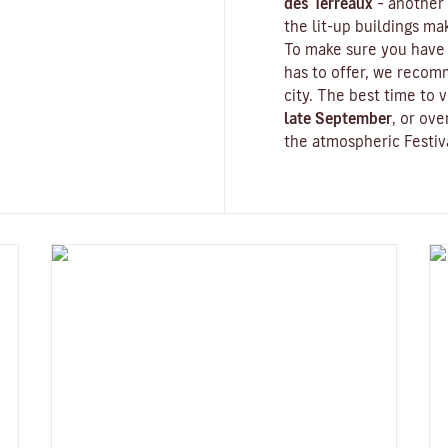
des Terreaux
– another 
the lit-up buildings m
To make sure you have 
has to offer, we recom
city. The best time to v
late September
, or ov
the atmospheric
Festiv