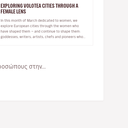
EXPLORING VOLOTEA CITIES THROUGH A
FEMALE LENS
In this month of March dedicated to women, we
explore European cities through the women who
have shaped them — and continue to shape them:
goddesses, writers, artists, chefs and pioneers who
inspire our journeys. Exploring a c…
οσώπους στην...