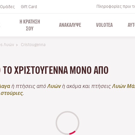
Πληροφορίες πριν το
Ομάδες
Gift Card
Η ΚΡΑΤΗΣΗ
Σ
ΑΝΑΚΑΛΥΨΕ
VOLOTEA
ΑΥΤ
ΣΟΥ
os Λυών
Cristougenna
Ό ΤΟ ΧΡΙΣΤΟΎΓΕΝΝΑ ΜΌΝΟ ΑΠΌ
λαγα
ή πτήσεις από
Λυών
ή ακόμα και πτήσεις
Λυών Μά
στούριες
.