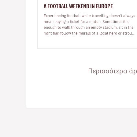
A FOOTBALL WEEKEND IN EUROPE
Experiencing football while travelling doesn't always
mean buying a ticket for a match. Sometimes it's
enough to walk through an empty stadium, sit in the
right bar, follow the murals of a local hero or stroll
through a neighbour…
Περισσότερα άρθ