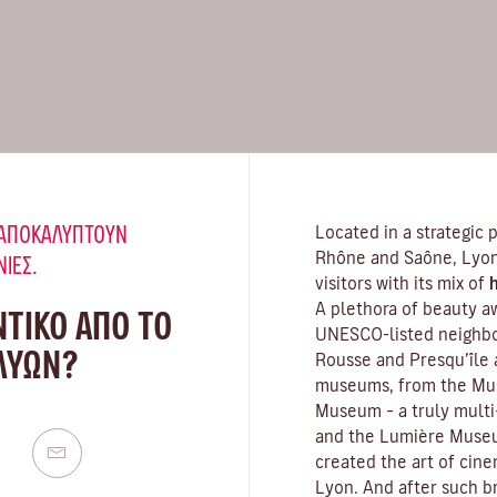
Υ ΑΠΟΚΑΛΎΠΤΟΥΝ
Located in a strategic 
Rhône and Saône, Lyon 
ΝΙΈΣ.
visitors with its mix of
h
A plethora of beauty a
ΝΤΙΚΟ ΑΠΟ ΤΟ
UNESCO-listed neighbou
 ΛΥΏΝ?
Rousse and Presqu’île 
museums
, from the Mu
Museum – a truly multi-
and the Lumière Museu
created the art of cin
Lyon. And after such br