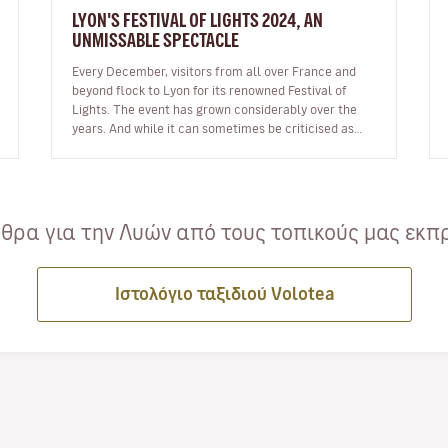
LYON'S FESTIVAL OF LIGHTS 2024, AN
UNMISSABLE SPECTACLE
Every December, visitors from all over France and
beyond flock to Lyon for its renowned Festival of
Lights. The event has grown considerably over the
years. And while it can sometimes be criticised as
being too commercial, the sh…
ρα για την Λυών από τους τοπικούς μας εκπρ
Ιστολόγιο ταξιδιού Volotea