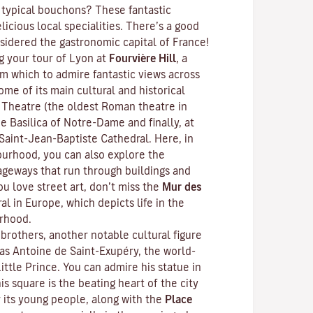
 typical
bouchons
? These fantastic
licious local specialities. There’s a good
sidered the gastronomic capital of France!
 your tour of Lyon at
Fourvière Hill
, a
om which to admire fantastic views across
ome of its main cultural and historical
 Theatre (the oldest Roman theatre in
e Basilica of Notre-Dame and finally, at
 Saint-Jean-Baptiste Cathedral. Here, in
urhood, you can also explore the
ageways that run through buildings and
ou love street art, don’t miss the
Mur des
al in Europe, which depicts life in the
rhood.
brothers, another notable cultural figure
s Antoine de Saint-Exupéry, the world-
ittle Prince
. You can admire his statue in
his square is the beating heart of the city
r its young people, along with the
Place