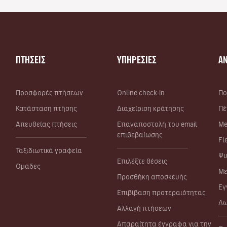
ΠΤΗΣΕΙΣ
ΥΠΗΡΕΣΙΕΣ
Α
Προσφορές πτήσεων
Online check-in
Πο
Κατάσταση πτήσης
Διαχείριση κράτησης
Πέ
Απευθείας πτήσεις
Επαναποστολή του email
Me
επιβεβαίωσης
Fl
Ταξιδιωτικά γραφεία
Ψυ
Επιλέξτε θέσεις
Ομάδες
Με
Προσθήκη αποσκευής
Εγ
Επιβίβαση προτεραιότητας
Δω
Αλλαγή πτήσεων
Απαραίτητα έγγραφα για την