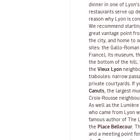
dinner in one of Lyon's
restaurants serve up de
reason why Lyon is con
We recommend starting
great vantage point fr
the city, and home to s
sites: the Gallo-Roman
France), its museum, th
the bottom of the hill,
the
Vieux Lyon
neighbo
traboules
: narrow pass
private courtyards. If y
Canuts,
the largest mur
Croix-Rousse neighbou
As well as the Lumière 
who came from Lyon wa
famous author of
The L
the
Place Bellecour
. T
and a meeting point fo