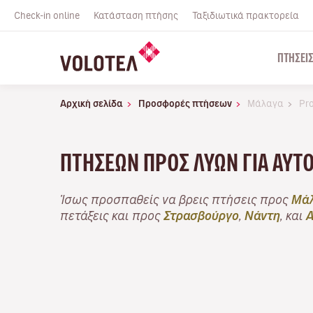
Check-in online
Κατάσταση πτήσης
Ταξιδιωτικά πρακτορεία
ΠΤΉΣΕΙ
Αρχική σελίδα
Προσφορές πτήσεων
Μάλαγα
Pr
ΠΤΉΣΕΩΝ ΠΡΟΣ ΛΥΏΝ ΓΙΑ ΑΥΤ
Ίσως προσπαθείς να βρεις πτήσεις προς
Μά
πετάξεις και προς
Στρασβούργο
,
Νάντη
, και
Α