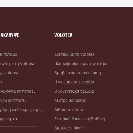
ΝΑΚΑΛΥΨΕ
VOLOTEA
ύ πετάμε
Σχετικά με τη Volotea
ταξε με τη Volotea
Πληροφορίες πριν την πτήση
gavolotea
Βραβεία και αναγνώριση
ex
Η γνώμη σας μετράει
χαγωγία εν πτήσει
Οικογενειακα ταξιδια
νού εν πτήσει
Κέντρο βοήθειας
γύηση καλύτερης τιμής
Αίθουσα τύπου
ροκάρτα
Εταιρική Κοινωνική Ευθύνη
Δίαυλος Ηθικής