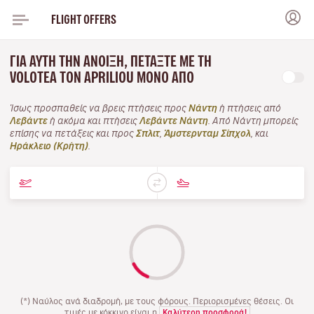
FLIGHT OFFERS
ΓΙΑ ΑΥΤΉ ΤΗΝ ΆΝΟΙΞΗ, ΠΕΤΆΞΤΕ ΜΕ ΤΗ
VOLOTEA ΤΟΝ APRILIOU ΜΌΝΟ ΑΠΌ
Ίσως προσπαθείς να βρεις πτήσεις προς
Νάντη
ή πτήσεις από
Λεβάντε
ή ακόμα και πτήσεις
Λεβάντε Νάντη
. Από Νάντη μπορείς
επίσης να πετάξεις και προς
Σπλιτ
,
Άμστερνταμ Σίπχολ
, και
Ηράκλειο (Κρήτη)
.
(*) Ναύλος ανά διαδρομή, με τους φόρους. Περιορισμένες θέσεις. Οι
τιμές με κόκκινο είναι η
Καλύτερη προσφορά!