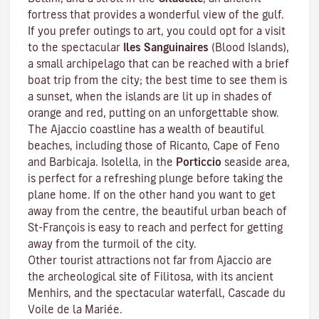
fortress that provides a wonderful view of the gulf.
If you prefer outings to art, you could opt for a visit
to the spectacular
Iles Sanguinaires
(Blood Islands),
a small archipelago that can be reached with a brief
boat trip from the city; the best time to see them is
a sunset, when the islands are lit up in shades of
orange and red, putting on an unforgettable show.
The Ajaccio coastline has a wealth of beautiful
beaches, including those of Ricanto, Cape of Feno
and Barbicaja.
Isolella
, in the
Porticcio
seaside area,
is perfect for a refreshing plunge before taking the
plane home. If on the other hand you want to get
away from the centre, the beautiful urban beach of
St-François is easy to reach and perfect for getting
away from the turmoil of the city.
Other tourist attractions not far from Ajaccio are
the archeological site of
Filitosa
, with its ancient
Menhirs, and the spectacular waterfall, Cascade du
Voile de la Mariée.