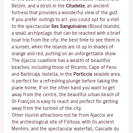
Bellini, and a stroll in the
Citadelle
, an ancient
fortress that provides a wonderful view of the gulf.
If you prefer outings to art, you could opt for a visit
to the spectacular
Iles Sanguinaires
(Blood Islands),
a small archipelago that can be reached with a brief
boat trip from the city; the best time to see them is
a sunset, when the islands are lit up in shades of
orange and red, putting on an unforgettable show.
The Ajaccio coastline has a wealth of beautiful
beaches, including those of Ricanto, Cape of Feno
and Barbicaja.
Isolella
, in the
Porticcio
seaside area,
is perfect for a refreshing plunge before taking the
plane home. If on the other hand you want to get
away from the centre, the beautiful urban beach of
St-François is easy to reach and perfect for getting
away from the turmoil of the city.
Other tourist attractions not far from Ajaccio are
the archeological site of
Filitosa
, with its ancient
Menhirs, and the spectacular waterfall, Cascade du