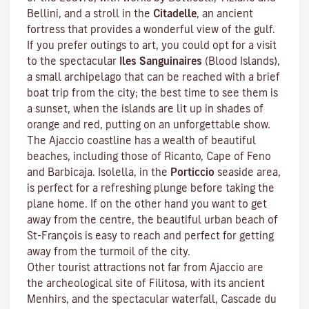
Bellini, and a stroll in the
Citadelle
, an ancient
fortress that provides a wonderful view of the gulf.
If you prefer outings to art, you could opt for a visit
to the spectacular
Iles Sanguinaires
(Blood Islands),
a small archipelago that can be reached with a brief
boat trip from the city; the best time to see them is
a sunset, when the islands are lit up in shades of
orange and red, putting on an unforgettable show.
The Ajaccio coastline has a wealth of beautiful
beaches, including those of Ricanto, Cape of Feno
and Barbicaja.
Isolella
, in the
Porticcio
seaside area,
is perfect for a refreshing plunge before taking the
plane home. If on the other hand you want to get
away from the centre, the beautiful urban beach of
St-François is easy to reach and perfect for getting
away from the turmoil of the city.
Other tourist attractions not far from Ajaccio are
the archeological site of
Filitosa
, with its ancient
Menhirs, and the spectacular waterfall, Cascade du