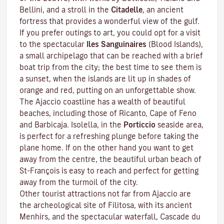
Bellini, and a stroll in the
Citadelle
, an ancient
fortress that provides a wonderful view of the gulf.
If you prefer outings to art, you could opt for a visit
to the spectacular
Iles Sanguinaires
(Blood Islands),
a small archipelago that can be reached with a brief
boat trip from the city; the best time to see them is
a sunset, when the islands are lit up in shades of
orange and red, putting on an unforgettable show.
The Ajaccio coastline has a wealth of beautiful
beaches, including those of Ricanto, Cape of Feno
and Barbicaja.
Isolella
, in the
Porticcio
seaside area,
is perfect for a refreshing plunge before taking the
plane home. If on the other hand you want to get
away from the centre, the beautiful urban beach of
St-François is easy to reach and perfect for getting
away from the turmoil of the city.
Other tourist attractions not far from Ajaccio are
the archeological site of
Filitosa
, with its ancient
Menhirs, and the spectacular waterfall, Cascade du