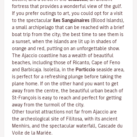
fortress that provides a wonderful view of the gulf.
If you prefer outings to art, you could opt for a visit
to the spectacular
Iles Sanguinaires
(Blood Islands),
a small archipelago that can be reached with a brief
boat trip from the city; the best time to see them is
a sunset, when the islands are lit up in shades of
orange and red, putting on an unforgettable show.
The Ajaccio coastline has a wealth of beautiful
beaches, including those of Ricanto, Cape of Feno
and Barbicaja.
Isolella
, in the
Porticcio
seaside area,
is perfect for a refreshing plunge before taking the
plane home. If on the other hand you want to get
away from the centre, the beautiful urban beach of
St-François is easy to reach and perfect for getting
away from the turmoil of the city.
Other tourist attractions not far from Ajaccio are
the archeological site of
Filitosa
, with its ancient
Menhirs, and the spectacular waterfall, Cascade du
Voile de la Mariée.