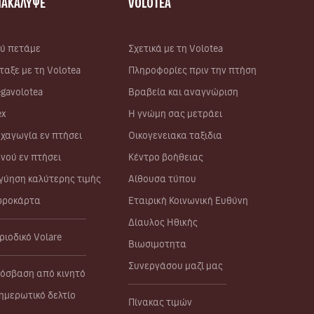
ΝΑΚΑΛΥΨΕ
VOLOTEA
ύ πετάμε
Σχετικά με τη Volotea
ταξε με τη Volotea
Πληροφορίες πριν την πτήση
gavolotea
Βραβεία και αναγνώριση
ex
Η γνώμη σας μετράει
χαγωγία εν πτήσει
Οικογενειακα ταξιδια
νού εν πτήσει
Κέντρο βοήθειας
γύηση καλύτερης τιμής
Αίθουσα τύπου
ροκάρτα
Εταιρική Κοινωνική Ευθύνη
Δίαυλος Ηθικής
ριοδικό Volare
Βιωσιμοτητα
Συνεργάσου μαζί μας
όσβαση από κινητό
ημερωτικό δελτίο
Πίνακας τιμών