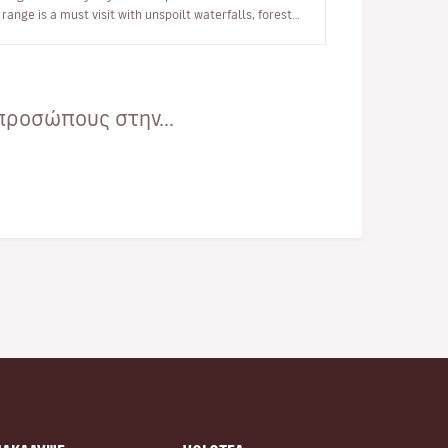
range is a must visit with unspoilt waterfalls, forests
and woodlands all waiting…
προσώπους στην...