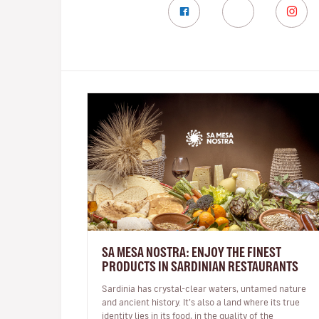
SA MESA NOSTRA: ENJOY THE FINEST
PRODUCTS IN SARDINIAN RESTAURANTS
Sardinia has crystal-clear waters, untamed nature
and ancient history. It’s also a land where its true
identity lies in its food, in the quality of the