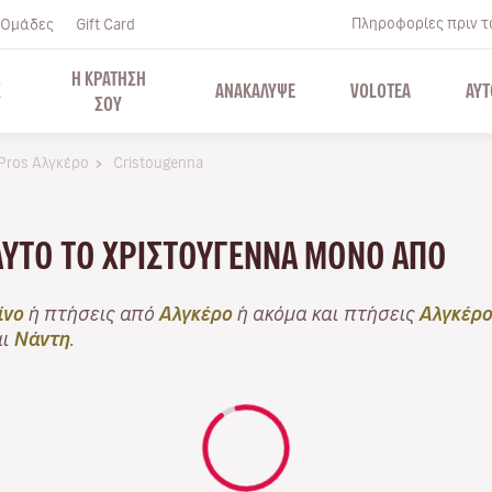
Πληροφορίες πριν το
Ομάδες
Gift Card
Η ΚΡΑΤΗΣΗ
Σ
ΑΝΑΚΑΛΥΨΕ
VOLOTEA
ΑΥΤ
ΣΟΥ
Pros Αλγκέρο
Cristougenna
ΑΥΤΌ ΤΟ ΧΡΙΣΤΟΎΓΕΝΝΑ ΜΌΝΟ ΑΠΌ
ίνο
ή πτήσεις από
Αλγκέρο
ή ακόμα και πτήσεις
Αλγκέρο
αι
Νάντη
.