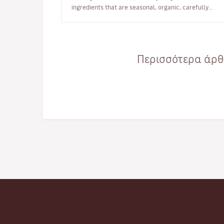
ingredients that are seasonal, organic, carefully
selected and completely eco…
Περισσότερα άρθρ