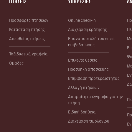
ΠΤΗΣΕΙΣ
ΥΠΗΡΕΣΙΕΣ
Α
Προσφορές πτήσεων
Online check-in
Πο
Κατάσταση πτήσης
Διαχείριση κράτησης
Πέ
Απευθείας πτήσεις
Επαναποστολή του email
Me
επιβεβαίωσης
Fl
Ταξιδιωτικά γραφεία
Ψυ
Επιλέξτε θέσεις
Ομάδες
Με
Προσθήκη αποσκευής
Εγ
Επιβίβαση προτεραιότητας
Δω
Αλλαγή πτήσεων
Απαραίτητα έγγραφα για την
Πε
πτήση
Ειδική βοήθεια
Πρ
Διαχείριση τιμολογίου
Εν