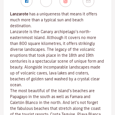
Lanzarote
has a uniqueness that means it offers
much more than a typical sun and beach
destination.
Lanzarote is the Canary archipelago’s north-
easternmost island. Although it covers no more
than 800 square kilometres, it offers strikingly
diverse landscapes. The legacy of the volcanic
eruptions that took place in the 18th and 19th
centuries is a spectacular scene of unique form and
beauty. Alongside incomparable landscapes made
up of volcanic caves, lava lakes and craters,
beaches
of golden sand washed by a crystal clear
ocean.
The most beautiful of the island’s beaches are
Papagayo
in the south as well as
Famara
and
Caletón Blanco
in the north. And let’s not forget
the fabulous beaches that stretch along the coast
of the tourist resorts:
Costa Teguise
,
Playa Blanca