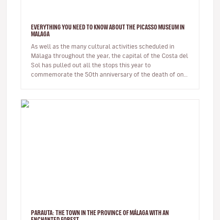
EVERYTHING YOU NEED TO KNOW ABOUT THE PICASSO MUSEUM IN
MALAGA
As well as the many cultural activities scheduled in
Málaga throughout the year, the capital of the Costa del
Sol has pulled out all the stops this year to
commemorate the 50th anniversary of the death of one
of its most illustri…
PARAUTA: THE TOWN IN THE PROVINCE OF MÁLAGA WITH AN
ENCHANTED FOREST