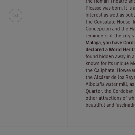
the Roman Theatre and
Picasso was born. It is
interest as well as pub
the Consulate House. I
Concepción and the Ha
reminders of the city’s
Malaga, you have Cord
declared a World Herita
found hidden away in al
known for its unique
M
the Caliphate. However
the
Alcázar de los Reye
Albolafia water mill
, a
Quarter, the Cordoban 
other attractions of w
beautiful and fascinatin