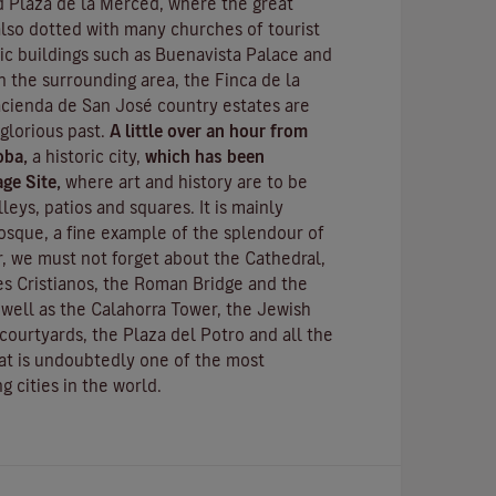
 Plaza de la Merced, where the great
 also dotted with many churches of tourist
lic buildings such as Buenavista Palace and
n the surrounding area, the Finca de la
cienda de San José country estates are
 glorious past.
A little over an hour from
oba,
a historic city,
which has been
ge Site,
where art and history are to be
leys, patios and squares. It is mainly
osque
, a fine example of the splendour of
, we must not forget about the Cathedral,
s Cristianos
, the
Roman Bridge
and the
s well as the
Calahorra Tower
, the Jewish
courtyards, the Plaza del Potro and all the
hat is undoubtedly one of the most
g cities in the world.