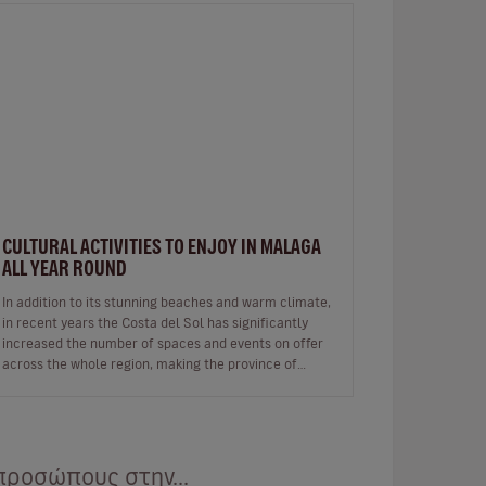
CULTURAL ACTIVITIES TO ENJOY IN MALAGA
ALL YEAR ROUND
In addition to its stunning beaches and warm climate,
in recent years the Costa del Sol has significantly
increased the number of spaces and events on offer
across the whole region, making the province of
Malaga an ideal destinat…
προσώπους στην...