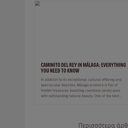
CAMINITO DEL REY IN MÁLAGA: EVERYTHING
YOU NEED TO KNOW
In addition to its exceptional cultural offering and
spectacular beaches, Málaga province is full of
hidden treasures, boasting countless landscapes
with outstanding natural beauty. One of the best
known is the famous Caminito de…
Περισσότερα άρθρ