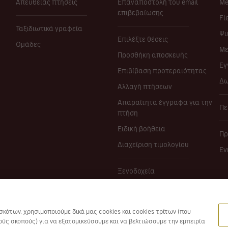
Απευθείας πτήσεις
Επαναποστολή του email
Me
επιβεβαίωσης
Fl
Ταξιδιωτικά γραφεία
Ψυ
Επιλέξτε θέσεις
Ομάδες
Με
Προσθήκη αποσκευής
Εγ
Επιβίβαση προτεραιότητας
Δω
Αλλαγή πτήσεων
Απαραίτητα έγγραφα για την
Πε
πτήση
Ειδική βοήθεια
Πρ
Διαχείριση τιμολογίου
Εν
Ξενοδοχεία
Ενοικιαζόμενα αυτοκίνητα
Ασφαλίσεις
κότων, χρησιμοποιούμε δικά μας cookies και cookies τρίτων (που
ύς σκοπούς) για να εξατομικεύσουμε και να βελτιώσουμε την εμπειρία