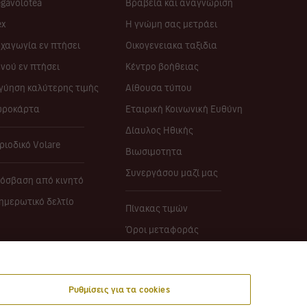
gavolotea
Βραβεία και αναγνώριση
ex
Η γνώμη σας μετράει
χαγωγία εν πτήσει
Οικογενειακα ταξιδια
νού εν πτήσει
Κέντρο βοήθειας
γύηση καλύτερης τιμής
Αίθουσα τύπου
ροκάρτα
Εταιρική Κοινωνική Ευθύνη
Δίαυλος Ηθικής
ριοδικό Volare
Βιωσιμοτητα
Συνεργάσου μαζί μας
όσβαση από κινητό
ημερωτικό δελτίο
Πίνακας τιμών
Όροι μεταφοράς
Όροι χρήσης
Cookies policy
Ρυθμίσεις για τα cookies