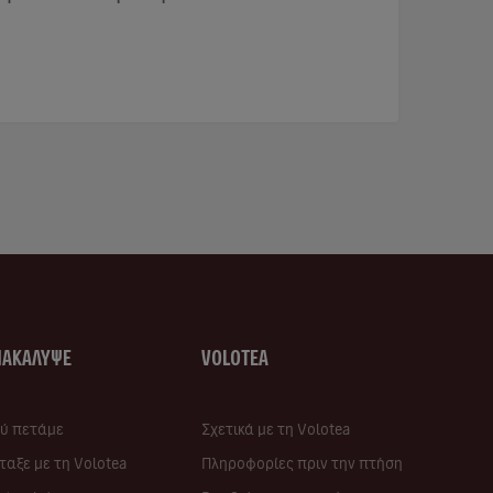
ΝΑΚΑΛΥΨΕ
VOLOTEA
ύ πετάμε
Σχετικά με τη Volotea
ταξε με τη Volotea
Πληροφορίες πριν την πτήση