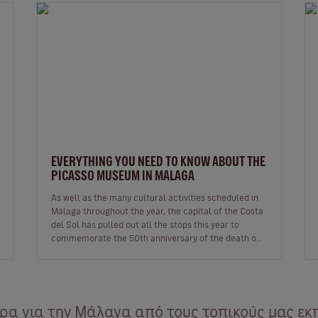
EVERYTHING YOU NEED TO KNOW ABOUT THE
PICASSO MUSEUM IN MALAGA
As well as the many cultural activities scheduled in
Málaga throughout the year, the capital of the Costa
del Sol has pulled out all the stops this year to
commemorate the 50th anniversary of the death of
one of its most illustri…
α για την Μάλαγα από τους τοπικούς μας εκ