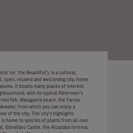
lla’ (or ‘the Beautiful’), is a cultural,
l, open, relaxed and welcoming city, home
eums. It boasts many places of interest,
ghbourhood, with its typical fishermen’s
ried fish, Malagueta beach, the Farola
akwater, from which you can enjoy a
w of the city. The city’s highlights
 is home to species of plants from all over
l, Gibralfaro Castle, the Alcazaba fortress,