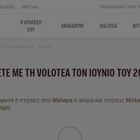
Πληροφορίες πριν το
Ομάδες
Gift Card
Η ΚΡΑΤΗΣΗ
Σ
ΑΝΑΚΑΛΥΨΕ
VOLOTEA
ΑΥΤ
ΣΟΥ
Pros Μάλαγα
Iouniou
ΆΞΤΕ ΜΕ ΤΗ VOLOTEA ΤΟΝ ΙΟΎΝΙΟ ΤΟΥ 
ορντό
ή πτήσεις από
Μάλαγα
ή ακόμα και πτήσεις
Μάλα
ρίχη
.