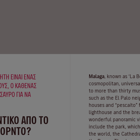
ΉΤΗ ΕΊΝΑΙ ΈΝΑΣ
Malaga
, known as ‘La Be
cosmopolitan, universa
ΥΣ, Ο ΚΑΘΈΝΑΣ
to more than thirty mus
ΗΣΑΥΡΌ ΓΙΑ ΝΑ
such as the El Palo nei
houses and “pescaíto” f
lighthouse and the bre
ΝΤΙΚΟ ΑΠΟ ΤΟ
wonderful panoramic vie
include the park, which
ΠΟΡΝΤΌ?
the world, the Cathedra