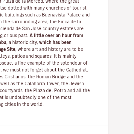
 Plaza de la Merced, where the great
 also dotted with many churches of tourist
lic buildings such as Buenavista Palace and
n the surrounding area, the Finca de la
cienda de San José country estates are
 glorious past.
A little over an hour from
oba,
a historic city,
which has been
ge Site,
where art and history are to be
leys, patios and squares. It is mainly
osque
, a fine example of the splendour of
, we must not forget about the Cathedral,
s Cristianos
, the
Roman Bridge
and the
s well as the
Calahorra Tower
, the Jewish
courtyards, the Plaza del Potro and all the
hat is undoubtedly one of the most
g cities in the world.