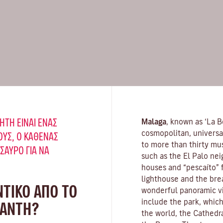
ΉΤΗ ΕΊΝΑΙ ΈΝΑΣ
Malaga
, known as ‘La Be
cosmopolitan, universa
ΥΣ, Ο ΚΑΘΈΝΑΣ
to more than thirty mus
ΗΣΑΥΡΌ ΓΙΑ ΝΑ
such as the El Palo nei
houses and “pescaíto” f
lighthouse and the bre
ΝΤΙΚΟ ΑΠΟ ΤΟ
wonderful panoramic vie
include the park, which
ΝΆΝΤΗ?
the world, the Cathedra