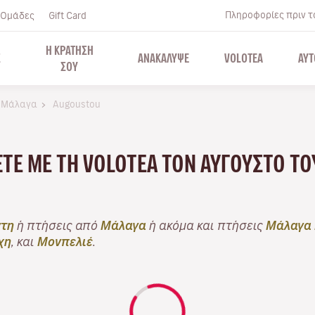
Πληροφορίες πριν το
Ομάδες
Gift Card
Η ΚΡΑΤΗΣΗ
Σ
ΑΝΑΚΑΛΥΨΕ
VOLOTEA
ΑΥΤ
ΣΟΥ
 Μάλαγα
Augoustou
ΆΞΤΕ ΜΕ ΤΗ VOLOTEA ΤΟΝ ΑΎΓΟΥΣΤΟ ΤΟ
τη
ή πτήσεις από
Μάλαγα
ή ακόμα και πτήσεις
Μάλαγα 
χη
, και
Μονπελιέ
.