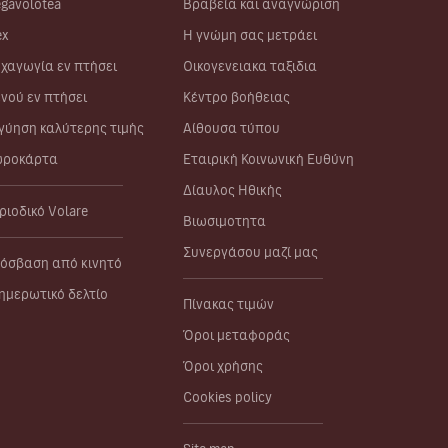
gavolotea
Βραβεία και αναγνώριση
ex
Η γνώμη σας μετράει
χαγωγία εν πτήσει
Οικογενειακα ταξιδια
νού εν πτήσει
Κέντρο βοήθειας
γύηση καλύτερης τιμής
Αίθουσα τύπου
ροκάρτα
Εταιρική Κοινωνική Ευθύνη
Δίαυλος Ηθικής
ριοδικό Volare
Βιωσιμοτητα
Συνεργάσου μαζί μας
όσβαση από κινητό
ημερωτικό δελτίο
Πίνακας τιμών
Όροι μεταφοράς
Όροι χρήσης
Cookies policy