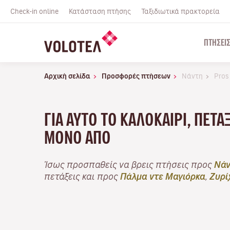
Check-in online
Κατάσταση πτήσης
Ταξιδιωτικά πρακτορεία
ΠΤΉΣΕΙ
Αρχική σελίδα
Προσφορές πτήσεων
Νάντη
Pros
ΓΙΑ ΑΥΤΌ ΤΟ ΚΑΛΟΚΑΊΡΙ, ΠΕΤ
ΜΌΝΟ ΑΠΌ
Ίσως προσπαθείς να βρεις πτήσεις προς
Νάν
πετάξεις και προς
Πάλμα ντε Μαγιόρκα
,
Ζυρί