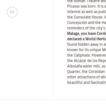
the Roman Theatre and
Picasso was born. It is
interest as well as pub
the Consulate House. I
Concepción and the Ha
reminders of the city’s
Malaga, you have Cord
declared a World Herita
found hidden away in al
known for its unique
M
the Caliphate. However
the
Alcázar de los Reye
Albolafia water mill
, a
Quarter, the Cordoban 
other attractions of w
beautiful and fascinatin