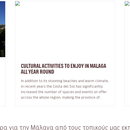
CULTURAL ACTIVITIES TO ENJOY IN MALAGA
ALL YEAR ROUND
In addition to its stunning beaches and warm climate,
in recent years the Costa del Sol has significantly
increased the number of spaces and events on offer
across the whole region, making the province of
Malaga an ideal destinat…
α για την Μάλαγα από τους τοπικούς μας εκ