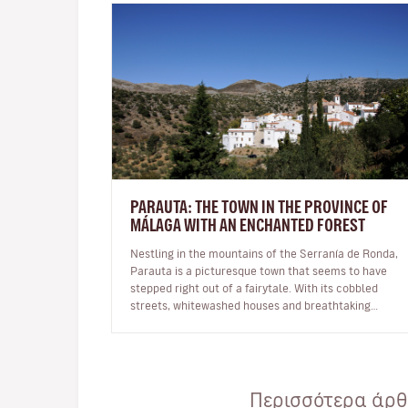
PARAUTA: THE TOWN IN THE PROVINCE OF
MÁLAGA WITH AN ENCHANTED FOREST
Nestling in the mountains of the Serranía de Ronda,
Parauta is a picturesque town that seems to have
stepped right out of a fairytale. With its cobbled
streets, whitewashed houses and breathtaking
natural surroundings, this small…
Περισσότερα άρθρ