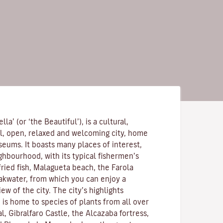
lla’ (or ‘the Beautiful’), is a cultural,
l, open, relaxed and welcoming city, home
eums. It boasts many places of interest,
ghbourhood, with its typical fishermen’s
ried fish, Malagueta beach, the Farola
akwater, from which you can enjoy a
w of the city. The city’s highlights
 is home to species of plants from all over
l, Gibralfaro Castle, the Alcazaba fortress,