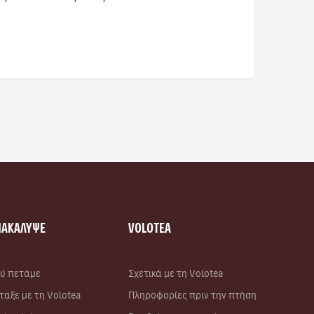
ΝΑΚΑΛΥΨΕ
VOLOTEA
ύ πετάμε
Σχετικά με τη Volotea
ταξε με τη Volotea
Πληροφορίες πριν την πτήση