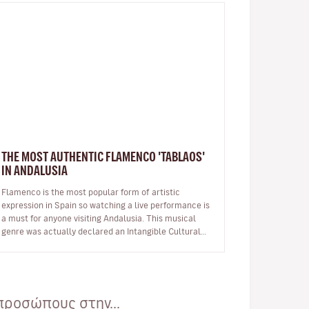
THE MOST AUTHENTIC FLAMENCO 'TABLAOS'
IN ANDALUSIA
Flamenco is the most popular form of artistic
expression in Spain so watching a live performance is
a must for anyone visiting Andalusia. This musical
genre was actually declared an Intangible Cultural
Heritage by UNESCO in 2010. …
προσώπους στην...