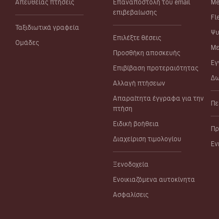
Απευθείας πτήσεις
Επαναποστολή του email
Me
επιβεβαίωσης
Fl
Ταξιδιωτικά γραφεία
Ψυ
Επιλέξτε θέσεις
Ομάδες
Με
Προσθήκη αποσκευής
Εγ
Επιβίβαση προτεραιότητας
Δω
Αλλαγή πτήσεων
Απαραίτητα έγγραφα για την
Πε
πτήση
Ειδική βοήθεια
Πρ
Διαχείριση τιμολογίου
Εν
Ξενοδοχεία
Ενοικιαζόμενα αυτοκίνητα
Ασφαλίσεις