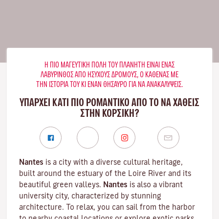
Η ΠΙΟ ΜΑΓΕΥΤΙΚΉ ΠΌΛΗ ΤΟΥ ΠΛΑΝΉΤΗ ΕΊΝΑΙ ΈΝΑΣ
ΛΑΒΎΡΙΝΘΟΣ ΑΠΌ ΉΣΥΧΟΥΣ ΔΡΌΜΟΥΣ, Ο ΚΑΘΈΝΑΣ ΜΕ
ΤΗΝ ΙΣΤΟΡΊΑ ΤΟΥ ΚΙ ΈΝΑΝ ΘΗΣΑΥΡΌ ΓΙΑ ΝΑ ΑΝΑΚΑΛΎΨΕΙΣ.
ΥΠΑΡΧΕΙ ΚΑΤΙ ΠΙΟ ΡΟΜΑΝΤΙΚΟ ΑΠΟ ΤΟ ΝΑ ΧΑΘΕΙΣ
ΣΤΗΝ ΚΟΡΣΙΚΉ?
Nantes
is a city with a diverse cultural heritage,
built around the estuary of the
Loire River
and its
beautiful green valleys.
Nantes
is also a vibrant
university city
, characterized by stunning
architecture. To relax, you can sail from the harbor
to nearby coastal locations or explore exotic parks