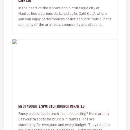
CAFÉ CULT’
In the heart of the vibrant and picturesque city of
Nantes lies a curious darkened café, Café Cult’, where
you can enjoy performances of live acoustic music in the
company of the arty local community and student
crowd. You’ll be c…
MY 3 FAVOURITE SPOTS FOR BRUNCH IN NANTES
Fancy a delicious brunch in a cool setting? Here are my
3 favourite spots for brunch in Nantes. There’s
something for everyone and every budget. They’re all in