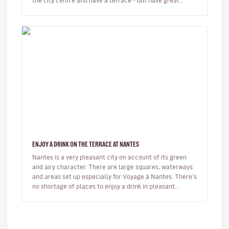
the city centre and have a terrace - but have great
interiors which yo…
ENJOY A DRINK ON THE TERRACE AT NANTES
Nantes is a very pleasant city on account of its green
and airy character. There are large squares, waterways
and areas set up especially for Voyage à Nantes. There’s
no shortage of places to enjoy a drink in pleasant
surroundings…