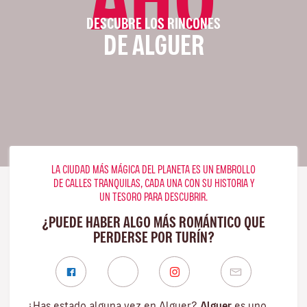
DESCUBRE LOS RINCONES
DE ALGUER
LA CIUDAD MÁS MÁGICA DEL PLANETA ES UN EMBROLLO
DE CALLES TRANQUILAS, CADA UNA CON SU HISTORIA Y
UN TESORO PARA DESCUBRIR.
¿PUEDE HABER ALGO MÁS ROMÁNTICO QUE
PERDERSE POR TURÍN?
¿Has estado alguna vez en Alguer?
Alguer
es uno