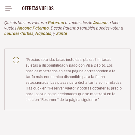
OFERTAS VUELOS
VUELOS A ANCONA PARA NAVIDAD DESDE SOLO
Quizás buscas vuelos a
Palermo
o vuelos desde
Ancona
o bien
vuelos
Ancona Palermo
. Desde Palermo también puedes volar a
Lourdes-Tarbes
,
Nápoles
, y
Zante
.
"Precios solo ida, tasas incluidas, plazas limitadas
sujetas a disponibilidad y pago con Visa Débito. Los
precios mostrados en esta página corresponden a la
tarifa más económica disponible para la fecha
seleccionada. Las plazas para dicha tarifa son limitadas.
Haz click en “Reservar vuelo” y podrás obtener el precio
para los vuelos seleccionados que se mostrará en la
sección “Resumen” de la página siguiente."