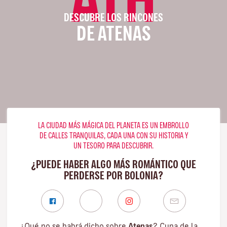
DESCUBRE LOS RINCONES
DE ATENAS
LA CIUDAD MÁS MÁGICA DEL PLANETA ES UN EMBROLLO
DE CALLES TRANQUILAS, CADA UNA CON SU HISTORIA Y
UN TESORO PARA DESCUBRIR.
¿PUEDE HABER ALGO MÁS ROMÁNTICO QUE
PERDERSE POR BOLONIA?
¿Qué no se habrá dicho sobre
Atenas
? Cuna de la