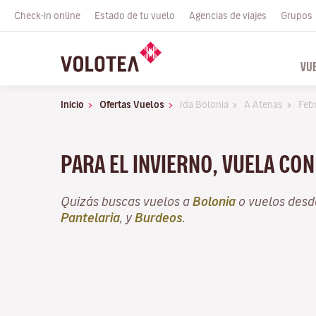
Check-in online
Estado de tu vuelo
Agencias de viajes
Grupos
VU
Inicio
Ofertas Vuelos
Ida Bolonia
A Atenas
Feb
PARA EL INVIERNO, VUELA CO
Quizás buscas vuelos a
Bolonia
o vuelos des
Pantelaria
, y
Burdeos
.