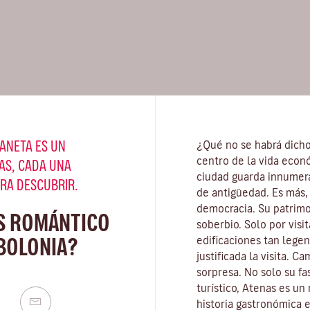
ANETA ES UN
¿Qué no se habrá dich
centro de la vida econó
AS, CADA UNA
ciudad guarda innumera
ARA DESCUBRIR.
de antigüedad. Es más, s
democracia. Su patrim
S ROMÁNTICO
soberbio. Solo por visi
BOLONIA?
edificaciones tan lege
justificada la visita. C
sorpresa. No solo su fa
turístico, Atenas es un
historia gastronómica 