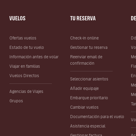
VUELOS
TU RESERVA
D
Ofertas vuelos
Check-in online
Dó
Estado de tu vuelo
Gestionar tu reserva
Vo
Información antes de volar
Reenviar email de
Me
confirmación
Viajar en familias
Fl
Vuelos Directos
En
Seleccionar asientos
Me
Añadir equipaje
Agencias de Viajes
Me
Embarque prioritario
Grupos
Ta
Cambiar vuelos
Documentación para el vuelo
Vo
Asistencia especial
Gestionar factura
Ac