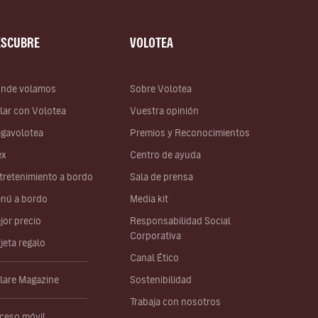
ESCUBRE
VOLOTEA
nde volamos
Sobre Volotea
lar con Volotea
Vuestra opinión
gavolotea
Premios y Reconocimientos
ex
Centro de ayuda
tretenimiento a bordo
Sala de prensa
nú a bordo
Media kit
jor precio
Responsabilidad Social
Corporativa
rjeta regalo
Canal Ético
lare Magazine
Sostenibilidad
Trabaja con nosotros
ceso móvil