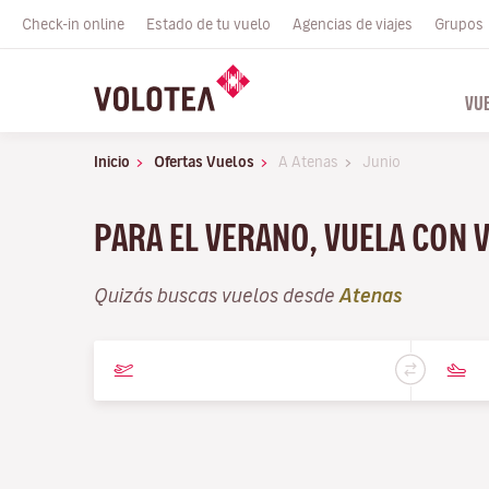
Check-in online
Estado de tu vuelo
Agencias de viajes
Grupos
VU
Inicio
Ofertas Vuelos
A Atenas
Junio
PARA EL VERANO, VUELA CON 
Quizás buscas vuelos desde
Atenas