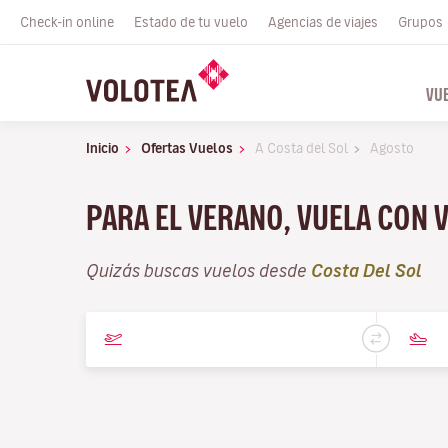
Check-in online
Estado de tu vuelo
Agencias de viajes
Grupos
VU
Inicio
Ofertas Vuelos
A Costa del Sol
Agosto
PARA EL VERANO, VUELA CON 
Quizás buscas vuelos desde
Costa Del Sol