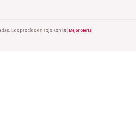
tadas. Los precios en rojo son la
Mejor oferta!
VUELOS
TU RESERVA
D
Ofertas vuelos
Check-in online
Dó
Estado de tu vuelo
Gestionar tu reserva
Vo
Información antes de volar
Reenviar email de
Me
confirmación