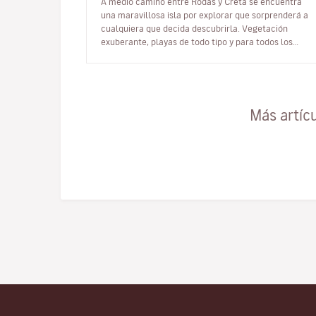
A medio camino entre Rodas y Creta se encuentra
una maravillosa isla por explorar que sorprenderá a
cualquiera que decida descubrirla. Vegetación
exuberante, playas de todo tipo y para todos los
gustos, ventosa, rocosa y alargada…
Más artíc