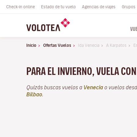
Check-in online
Estado de tu vuelo
Agencias de viajes
Grupos
VU
Inicio
Ofertas Vuelos
Ida Venecia
A Karpatos
E
PARA EL INVIERNO, VUELA CO
Quizás buscas vuelos a
Venecia
o vuelos des
Bilbao
.