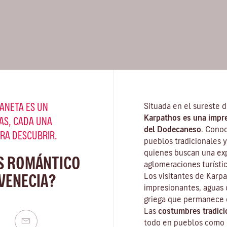
ANETA ES UN
Situada en el sureste d
Karpathos es una impres
AS, CADA UNA
del Dodecaneso
. Cono
ARA DESCUBRIR.
pueblos tradicionales y
quienes buscan una exp
S ROMÁNTICO
aglomeraciones turístic
VENECIA?
Los visitantes de Karp
impresionantes, aguas c
griega que permanece e
Las
costumbres tradici
todo en pueblos como