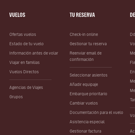
VUELOS
TU RESERVA
D
Ofertas vuelos
Check-in online
Dó
Estado de tu vuelo
Gestionar tu reserva
Vo
Información antes de volar
Reenviar email de
Me
confirmación
Viajar en familias
Fl
Vuelos Directos
En
Seleccionar asientos
Me
Añadir equipaje
Agencias de Viajes
Me
Embarque prioritario
Grupos
Ta
Cambiar vuelos
Documentación para el vuelo
Vo
Asistencia especial
Gestionar factura
Ac