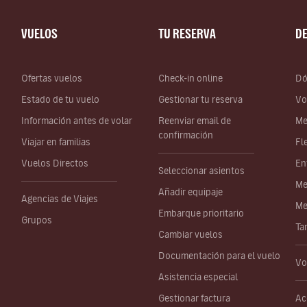
VUELOS
TU RESERVA
D
Ofertas vuelos
Check-in online
Dó
Estado de tu vuelo
Gestionar tu reserva
Vo
Información antes de volar
Reenviar email de
Me
confirmación
Viajar en familias
Fl
Vuelos Directos
En
Seleccionar asientos
Me
Añadir equipaje
Agencias de Viajes
Me
Embarque prioritario
Grupos
Ta
Cambiar vuelos
Documentación para el vuelo
Vo
Asistencia especial
Gestionar factura
Ac