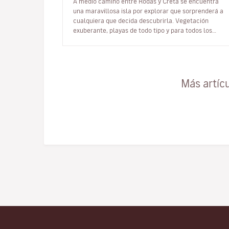
A medio camino entre Rodas y Creta se encuentra
una maravillosa isla por explorar que sorprenderá a
cualquiera que decida descubrirla. Vegetación
exuberante, playas de todo tipo y para todos los
gustos, ventosa, rocosa y alargada…
Más artíc