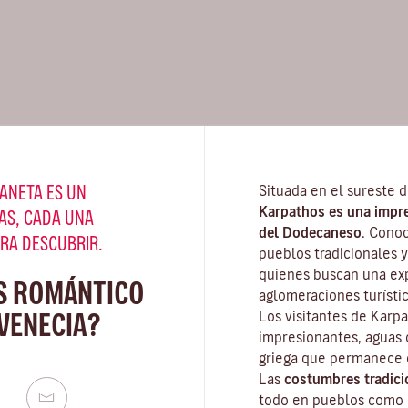
ANETA ES UN
Situada en el sureste d
Karpathos es una impres
AS, CADA UNA
del Dodecaneso
. Cono
ARA DESCUBRIR.
pueblos tradicionales y
quienes buscan una exp
S ROMÁNTICO
aglomeraciones turístic
VENECIA?
Los visitantes de Karp
impresionantes, aguas c
griega que permanece e
Las
costumbres tradici
todo en pueblos como