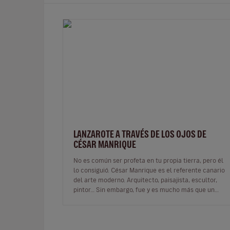
LANZAROTE A TRAVÉS DE LOS OJOS DE
CÉSAR MANRIQUE
No es común ser profeta en tu propia tierra, pero él
lo consiguió. César Manrique es el referente canario
del arte moderno. Arquitecto, paisajista, escultor,
pintor… Sin embargo, fue y es mucho más que un
artista multifacético qu…