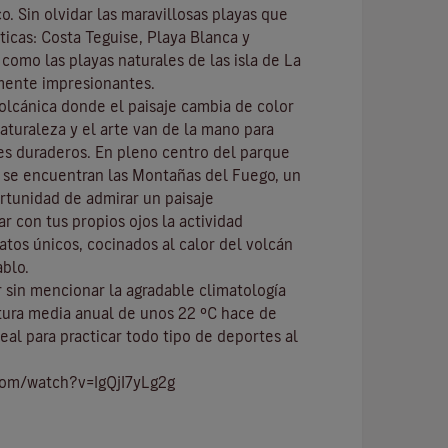
co
. Sin olvidar las maravillosas playas que
ticas:
Costa Teguise
,
Playa Blanca
y
í como las playas naturales de las isla de
La
mente impresionantes.
volcánica donde el paisaje cambia de color
naturaleza y el
arte
van de la mano para
res duraderos. En pleno centro del
parque
, se encuentran las
Montañas del Fuego
, un
ortunidad de admirar un paisaje
r con tus propios ojos la actividad
atos únicos, cocinados al calor del volcán
ablo.
 sin mencionar
la agradable climatología
tura media anual de unos 22 ºC hace de
eal para practicar todo tipo de
deportes al
com/watch?v=IgQjI7yLg2g