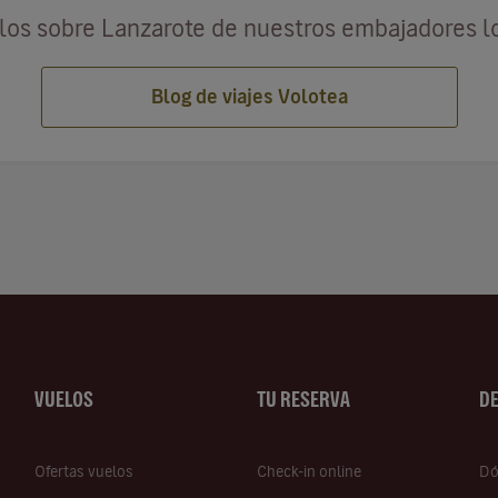
ulos sobre Lanzarote de nuestros embajadores l
Blog de viajes Volotea
VUELOS
TU RESERVA
D
Ofertas vuelos
Check-in online
Dó