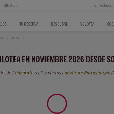
Información ant
Gift Card
ELOS
TU RESERVA
DESCUBRE
VOLOTEA
COC
ote
Noviembre
VOLOTEA EN NOVIEMBRE 2026 DESDE S
 desde
Lanzarote
o bien vuelos
Lanzarote Estrasburgo
. 