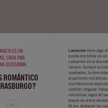
ANETA ES UN
Lanzarote
tiene algo di
pueda encontrar en un 
AS, CADA UNA
Lanzarote es la isla má
ARA DESCUBRIR.
canario. Aunque su ext
cuadrados, la diversida
S ROMÁNTICO
erupciones volcánicas d
TRASBURGO?
una fisionomía especta
carácter singular. Pais
volcánicas, lagos de la
playas
de arena dorada 
Al sur, destacan las ca