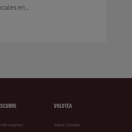
ocales en…
ESCUBRE
VOLOTEA
nde volamos
Sobre Volotea