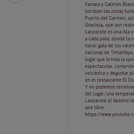
Famara
y
Caletón Blan
bordean las zonas turís
Puerto del Carmen
, as
Graciosa
, que son real
Lanzarote es una isla 
a cada paso, donde la 
hacer gala de los valo
nacional de Timanfaya
lugar que brinda la op
espectacular, comproba
volcánica y degustar pl
en el restaurante El Di
Y no podemos terminar
del lugar
; una tempera
Lanzarote el destino id
aire libre
.
https://www.youtube.