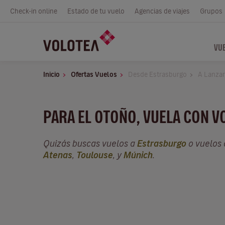
Check-in online
Estado de tu vuelo
Agencias de viajes
Grupos
VU
Inicio
Ofertas Vuelos
Desde Estrasburgo
A Lanzar
PARA EL OTOÑO, VUELA CON 
Quizás buscas vuelos a
Estrasburgo
o vuelos
Atenas
,
Toulouse
, y
Múnich
.