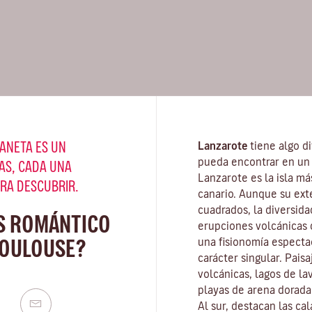
ANETA ES UN
Lanzarote
tiene algo di
pueda encontrar en un 
AS, CADA UNA
Lanzarote es la isla má
ARA DESCUBRIR.
canario. Aunque su ext
cuadrados, la diversida
S ROMÁNTICO
erupciones volcánicas d
TOULOUSE?
una fisionomía especta
carácter singular. Pais
volcánicas, lagos de la
playas
de arena dorada 
Al sur, destacan las ca