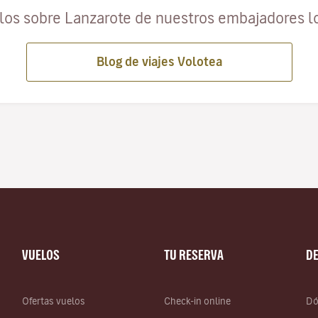
ulos sobre Lanzarote de nuestros embajadores l
Blog de viajes Volotea
VUELOS
TU RESERVA
D
Ofertas vuelos
Check-in online
Dó