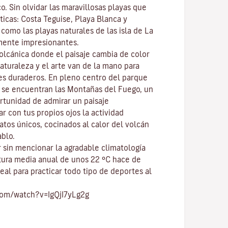
co
. Sin olvidar las maravillosas playas que
ticas:
Costa Teguise
,
Playa Blanca
y
í como las playas naturales de las isla de
La
mente impresionantes.
volcánica donde el paisaje cambia de color
naturaleza y el
arte
van de la mano para
res duraderos. En pleno centro del
parque
, se encuentran las
Montañas del Fuego
, un
ortunidad de admirar un paisaje
r con tus propios ojos la actividad
atos únicos, cocinados al calor del volcán
ablo.
 sin mencionar
la agradable climatología
tura media anual de unos 22 ºC hace de
eal para practicar todo tipo de
deportes al
com/watch?v=IgQjI7yLg2g