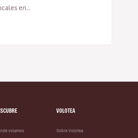
ocales en…
ESCUBRE
VOLOTEA
nde volamos
Sobre Volotea