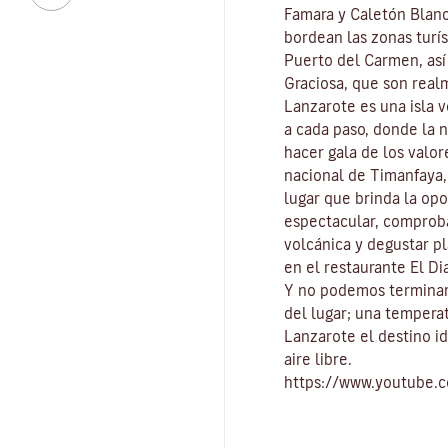
Famara
y
Caletón Blan
bordean las zonas turís
Puerto del Carmen
, as
Graciosa
, que son real
Lanzarote es una isla 
a cada paso, donde la 
hacer gala de los valo
nacional de Timanfaya
lugar que brinda la op
espectacular, comproba
volcánica y degustar pl
en el restaurante El Di
Y no podemos terminar
del lugar
; una tempera
Lanzarote el destino id
aire libre
.
https://www.youtube.