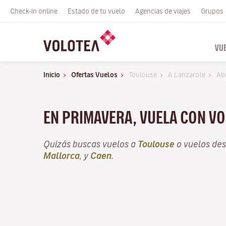
Check-in online
Estado de tu vuelo
Agencias de viajes
Grupos
VU
Inicio
Ofertas Vuelos
Toulouse
A Lanzarote
Abr
EN PRIMAVERA, VUELA CON VO
Quizás buscas vuelos a
Toulouse
o vuelos de
Mallorca
, y
Caen
.