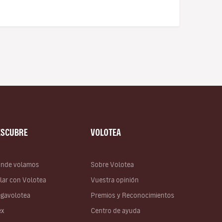
ESCUBRE
VOLOTEA
nde volamos
Sobre Volotea
lar con Volotea
Vuestra opinión
gavolotea
Premios y Reconocimientos
ex
Centro de ayuda