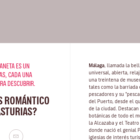
ANETA ES UN
Málaga
, llamada la bel
universal, abierta, rel
AS, CADA UNA
una treintena de muse
ARA DESCUBRIR.
tales como la barriada 
pescadores y su "pescaí
S ROMÁNTICO
del Puerto, desde el q
ASTURIAS?
de la ciudad. Destacan
botánicas de todo el mu
la Alcazaba y el Teatr
donde nació el genial 
iglesias de interés turí