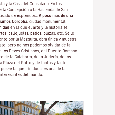
ta y la Casa del Consulado. En los
de la Concepción o la Hacienda de San
pasado de esplendor…
A poco más de una
tramos Córdoba,
ciudad monumental
nidad
en la que el arte y la historia se
es: callejuelas, patios, plazas, etc. Se le
nte por la
Mezquita
, obra única y muestra
fato; pero no nos podemos olvidar de la
e los Reyes Cristianos
, del
Puente Romano
re de la Calahorra
, de la Juderí­a, de los
a Plaza del Potro y de tantos y tantos
posee la que, sin duda, es una de las
interesantes del mundo.