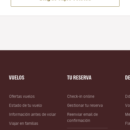
VUELOS
TU RESERVA
D
Ofertas vuelos
Check-in online
Dó
Estado de tu vuelo
Gestionar tu reserva
Vo
Información antes de volar
Reenviar email de
Me
confirmación
Viajar en familias
Fl