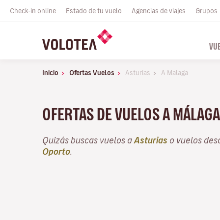
Check-in online
Estado de tu vuelo
Agencias de viajes
Grupos
VU
Inicio
Ofertas Vuelos
Asturias
A Malaga
OFERTAS DE VUELOS A MÁLAG
Quizás buscas vuelos a
Asturias
o vuelos de
Oporto
.