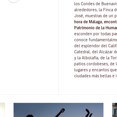
los Condes de Buenavis
alrededores, la Finca 
José, muestras de un 
hora de Málaga, encon
Patrimonio de la Huma
esconden por todas part
conoce fundamentalme
del esplendor del Cali
Catedral, del
Alcázar d
y la
Albolafia
, de la
Tor
patios cordobeses, de l
lugares y encantos que 
ciudades más bellas e 