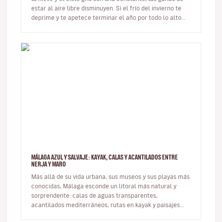
estar al aire libre disminuyen. Si el frío del invierno te
deprime y te apetece terminar el año por todo lo alto
de…
MÁLAGA AZUL Y SALVAJE: KAYAK, CALAS Y ACANTILADOS ENTRE
NERJA Y MARO
Más allá de su vida urbana, sus museos y sus playas más
conocidas, Málaga esconde un litoral más natural y
sorprendente: calas de aguas transparentes,
acantilados mediterráneos, rutas en kayak y paisajes
marinos donde la provinci…