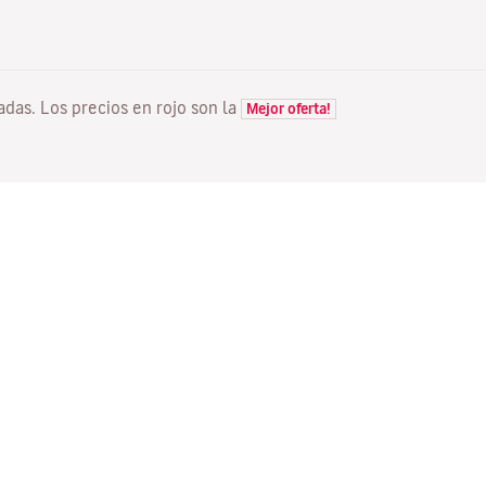
tadas. Los precios en rojo son la
Mejor oferta!
VUELOS
TU RESERVA
D
Ofertas vuelos
Check-in online
Dó
Estado de tu vuelo
Gestionar tu reserva
Vo
Información antes de volar
Reenviar email de
Me
confirmación