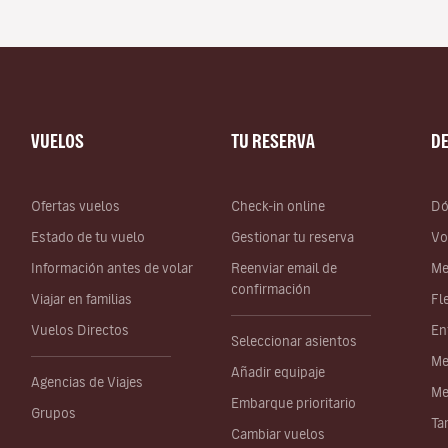
VUELOS
TU RESERVA
D
Ofertas vuelos
Check-in online
Dó
Estado de tu vuelo
Gestionar tu reserva
Vo
Información antes de volar
Reenviar email de
Me
confirmación
Viajar en familias
Fl
Vuelos Directos
En
Seleccionar asientos
Me
Añadir equipaje
Agencias de Viajes
Me
Embarque prioritario
Grupos
Ta
Cambiar vuelos