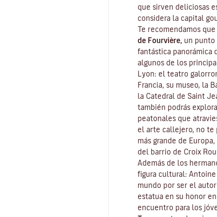
que sirven deliciosas e
considera la capital
go
Te recomendamos que c
de Fourvière,
un punto 
fantástica panorámica 
algunos de los principa
Lyon: el teatro galorr
Francia, su museo, la Ba
la Catedral de Saint J
también podrás explor
peatonales que atravies
el arte callejero, no t
más grande de Europa, 
del barrio de Croix Rou
Además de los hermano
figura cultural: Antoin
mundo por ser el auto
estatua en su honor en
encuentro para los jóv