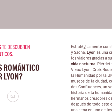
 TE DESCUBREN
Estratégicamente const
y Saona,
Lyon
es una c
NTICOS.
los viajeros gracias a 
vida nocturna.
Piérdete
S ROMÁNTICO
Vieux Lyon, Croix Rous
R LYON?
la Humanidad por la U
museos de la ciudad
, 
des Confluences, un ve
historia de la humanid
hermanos creadores del
después de todo este e
una cena en uno de los