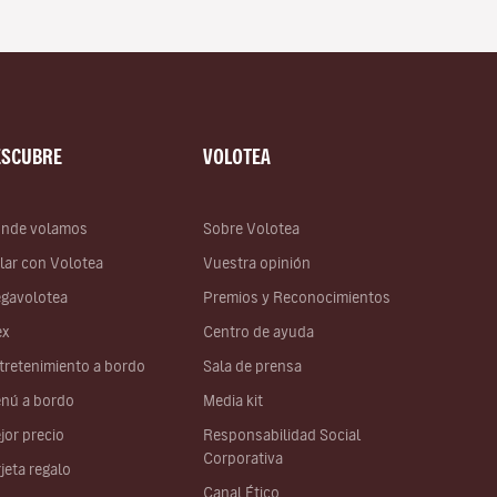
ESCUBRE
VOLOTEA
nde volamos
Sobre Volotea
lar con Volotea
Vuestra opinión
gavolotea
Premios y Reconocimientos
ex
Centro de ayuda
tretenimiento a bordo
Sala de prensa
nú a bordo
Media kit
jor precio
Responsabilidad Social
Corporativa
rjeta regalo
Canal Ético