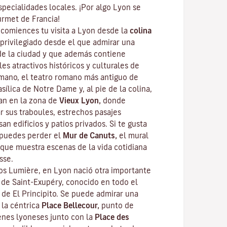
specialidades locales. ¡Por algo Lyon se
urmet
de Francia!
omiences tu visita a Lyon desde la
colina
privilegiado desde el que admirar una
de la ciudad y que además contiene
les atractivos históricos y culturales de
omano, el teatro romano más antiguo de
sílica de Notre Dame y, al pie de la colina,
ean en la zona de
Vieux Lyon,
donde
ar sus
traboules
, estrechos pasajes
an edificios y patios privados. Si te gusta
e puedes perder el
Mur de Canuts,
el mural
que muestra escenas de la vida cotidiana
sse.
s Lumière, en Lyon nació otra importante
e de Saint-Exupéry, conocido en todo el
r de
El Principito
. Se puede admirar una
 la céntrica
Place Bellecour,
punto de
enes lyoneses junto con la
Place des