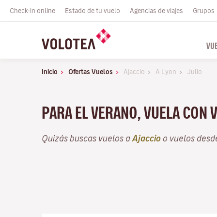
Check-in online
Estado de tu vuelo
Agencias de viajes
Grupos
VU
Inicio
Ofertas Vuelos
Ajaccio
A Lyon
Julio
PARA EL VERANO, VUELA CON 
Quizás buscas vuelos a
Ajaccio
o vuelos des