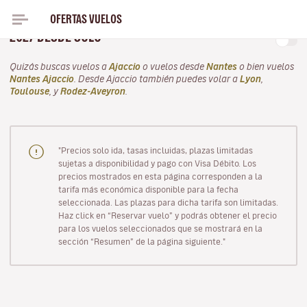
OFERTAS VUELOS
PARA EL VERANO, VUELA CON VOLOTEA EN JULIO
2027 DESDE SOLO
Quizás buscas vuelos a
Ajaccio
o vuelos desde
Nantes
o bien vuelos
Nantes Ajaccio
. Desde Ajaccio también puedes volar a
Lyon
,
Toulouse
, y
Rodez-Aveyron
.
"Precios solo ida, tasas incluidas, plazas limitadas
sujetas a disponibilidad y pago con Visa Débito. Los
precios mostrados en esta página corresponden a la
tarifa más económica disponible para la fecha
seleccionada. Las plazas para dicha tarifa son limitadas.
Haz click en “Reservar vuelo” y podrás obtener el precio
para los vuelos seleccionados que se mostrará en la
sección “Resumen” de la página siguiente."