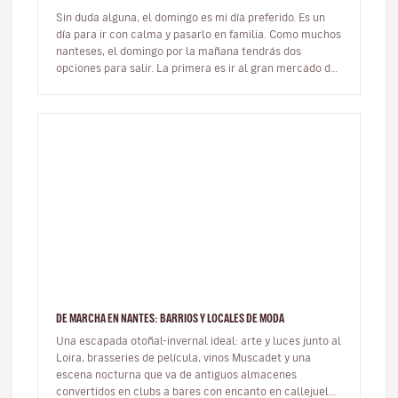
Sin duda alguna, el domingo es mi día preferido. Es un
día para ir con calma y pasarlo en familia. Como muchos
nanteses, el domingo por la mañana tendrás dos
opciones para salir. La primera es ir al gran mercado de
Talensac. Me en…
DE MARCHA EN NANTES: BARRIOS Y LOCALES DE MODA
Una escapada otoñal-invernal ideal: arte y luces junto al
Loira, brasseries de película, vinos Muscadet y una
escena nocturna que va de antiguos almacenes
convertidos en clubs a bares con encanto en callejuelas