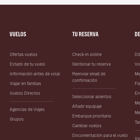
VUELOS
TU RESERVA
D
Ofertas vuelos
Check-in online
Dó
Estado de tu vuelo
Gestionar tu reserva
Vo
Información antes de volar
Reenviar email de
Me
confirmación
Viajar en familias
Fl
Vuelos Directos
En
Seleccionar asientos
Me
Añadir equipaje
Agencias de Viajes
Me
Embarque prioritario
Grupos
Ta
Cambiar vuelos
Documentación para el vuelo
Vo