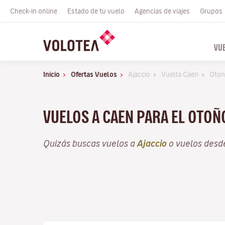
Check-in online
Estado de tu vuelo
Agencias de viajes
Grupos
VU
Inicio
Ofertas Vuelos
Ajaccio
Vuelta Caen
Oto
VUELOS A CAEN PARA EL OTO
Quizás buscas vuelos a
Ajaccio
o vuelos des