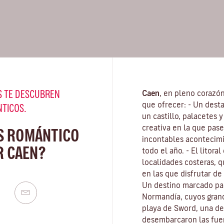
 TE DESCUBREN
Caen
, en pleno corazó
que ofrecer: - Un dest
NTICOS.
un castillo, palacetes 
creativa en la que pasea
S ROMÁNTICO
incontables acontecimi
R CAEN?
todo el año. - El litor
localidades costeras, 
en las que disfrutar de 
Un destino marcado pa
Normandía, cuyos grand
playa de Sword, una de 
desembarcaron las fuer