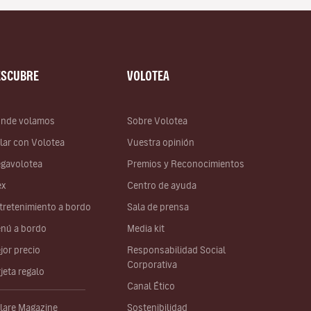
ESCUBRE
VOLOTEA
nde volamos
Sobre Volotea
lar con Volotea
Vuestra opinión
gavolotea
Premios y Reconocimientos
ex
Centro de ayuda
tretenimiento a bordo
Sala de prensa
nú a bordo
Media kit
jor precio
Responsabilidad Social
Corporativa
rjeta regalo
Canal Ético
lare Magazine
Sostenibilidad