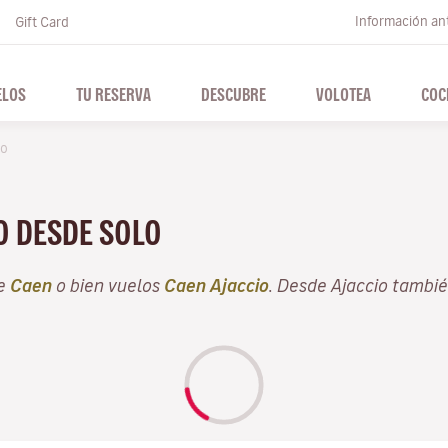
Información ant
Gift Card
ELOS
TU RESERVA
DESCUBRE
VOLOTEA
COC
no
ÑO DESDE SOLO
de
Caen
o bien vuelos
Caen Ajaccio
. Desde Ajaccio tambi