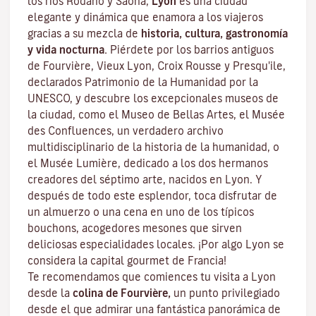
los ríos Ródano y Saona,
Lyon
es una ciudad
elegante y dinámica que enamora a los viajeros
gracias a su mezcla de
historia, cultura, gastronomía
y vida nocturna.
Piérdete por los barrios antiguos
de Fourvière, Vieux Lyon, Croix Rousse y Presqu'ile,
declarados Patrimonio de la Humanidad por la
UNESCO, y descubre los
excepcionales museos de
la ciudad
, como el Museo de Bellas Artes, el Musée
des Confluences, un verdadero archivo
multidisciplinario de la historia de la humanidad, o
el Musée Lumière, dedicado a los dos hermanos
creadores del séptimo arte, nacidos en Lyon. Y
después de todo este esplendor, toca disfrutar de
un almuerzo o una cena en uno de los típicos
bouchons
, acogedores mesones que sirven
deliciosas especialidades locales. ¡Por algo Lyon se
considera la capital
gourmet
de Francia!
Te recomendamos que comiences tu visita a Lyon
desde la
colina de Fourvière,
un punto privilegiado
desde el que admirar una fantástica panorámica de