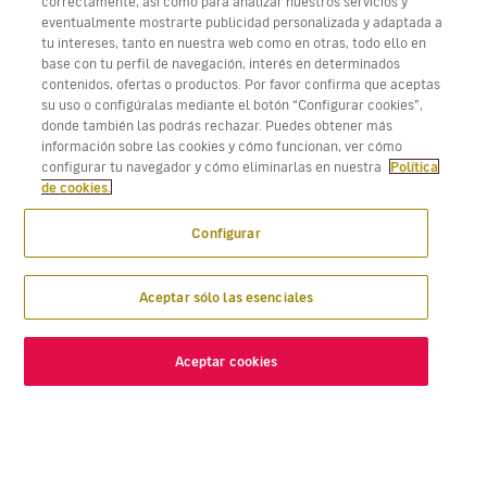
correctamente, así como para analizar nuestros servicios y
eventualmente mostrarte publicidad personalizada y adaptada a
tu intereses, tanto en nuestra web como en otras, todo ello en
Descarga Volotea App para iOS y Android
base con tu perfil de navegación, interés en determinados
contenidos, ofertas o productos. Por favor confirma que aceptas
su uso o configúralas mediante el botón “Configurar cookies”,
donde también las podrás rechazar. Puedes obtener más
información sobre las cookies y cómo funcionan, ver cómo
configurar tu navegador y cómo eliminarlas en nuestra
Política
de cookies.
Configurar
Aceptar sólo las esenciales
Aceptar cookies