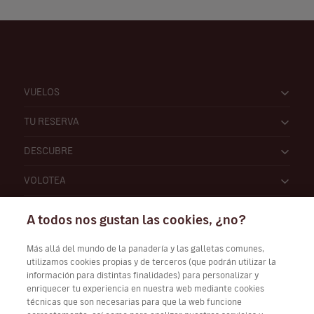
VUELOS
TU RESERVA
DESCUBRE
VOLOTEA
A todos nos gustan las cookies, ¿no?
Más allá del mundo de la panadería y las galletas comunes,
utilizamos cookies propias y de terceros (que podrán utilizar la
información para distintas finalidades) para personalizar y
Trabaja con nosotros
enriquecer tu experiencia en nuestra web mediante cookies
técnicas que son necesarias para que la web funcione