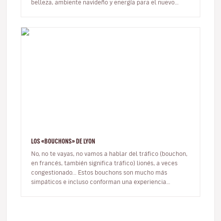
belleza, ambiente navideño y energía para el nuevo
año. Hay quiene…
LOS «BOUCHONS» DE LYON
No, no te vayas, no vamos a hablar del tráfico (bouchon,
en francés, también significa tráfico) lionés, a veces
congestionado... Estos bouchons son mucho más
simpáticos e incluso conforman una experiencia
ineludible durante tu vi…