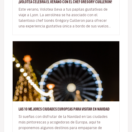
¡VOLOTEA CELEBRA EL VERANO CON EL CHEF GRÉGORY CUILLERON!
Este verano, Volotea lleva a tus papilas gustativas de
viaje a Lyon. La aerolínea se ha asociado con el
talentoso chef lionés Grégory Cuilleron para ofrecer
una experiencia gustativa única a bordo de sus vuelos
con salida de Lyon…
LAS 10 MEJORES CIUDADES EUROPEAS PARA VISITAR EN NAVIDAD
Si sueñas con disfrutar de la Navidad en las ciudades
más pintorescas y acogedoras de Europa, aquí te
proponemos algunos destinos para empaparse de