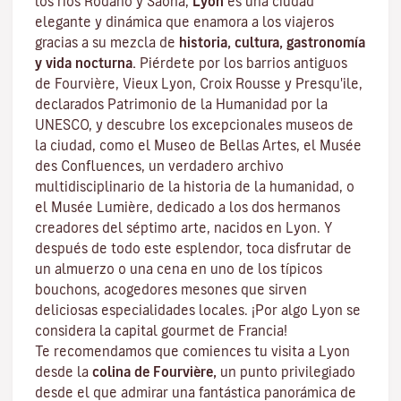
los ríos Ródano y Saona,
Lyon
es una ciudad
elegante y dinámica que enamora a los viajeros
gracias a su mezcla de
historia, cultura, gastronomía
y vida nocturna.
Piérdete por los barrios antiguos
de Fourvière, Vieux Lyon, Croix Rousse y Presqu'ile,
declarados Patrimonio de la Humanidad por la
UNESCO, y descubre los
excepcionales museos de
la ciudad
, como el Museo de Bellas Artes, el Musée
des Confluences, un verdadero archivo
multidisciplinario de la historia de la humanidad, o
el Musée Lumière, dedicado a los dos hermanos
creadores del séptimo arte, nacidos en Lyon. Y
después de todo este esplendor, toca disfrutar de
un almuerzo o una cena en uno de los típicos
bouchons
, acogedores mesones que sirven
deliciosas especialidades locales. ¡Por algo Lyon se
considera la capital
gourmet
de Francia!
Te recomendamos que comiences tu visita a Lyon
desde la
colina de Fourvière,
un punto privilegiado
desde el que admirar una fantástica panorámica de