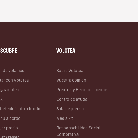
ESCUBRE
VOLOTEA
nde volamos
Sobre Volotea
lar con Volotea
Vuestra opinión
gavolotea
Premios y Reconocimientos
ex
Centro de ayuda
tretenimiento a bordo
Sala de prensa
nú a bordo
Media kit
jor precio
Responsabilidad Social
Corporativa
rjeta regalo