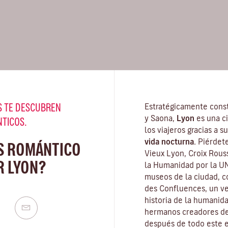
 TE DESCUBREN
Estratégicamente const
y Saona,
Lyon
es una c
NTICOS.
los viajeros gracias a 
vida nocturna.
Piérdete
S ROMÁNTICO
Vieux Lyon, Croix Rous
R LYON?
la Humanidad por la U
museos de la ciudad
, 
des Confluences, un ve
historia de la humanid
hermanos creadores del
después de todo este e