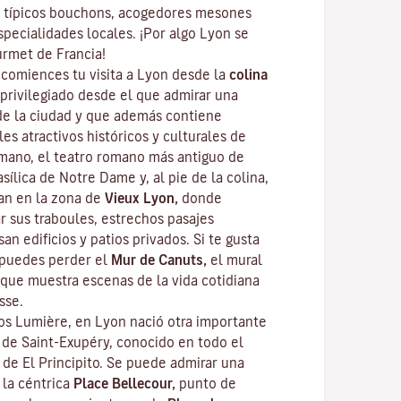
 típicos
bouchons
, acogedores mesones
specialidades locales. ¡Por algo Lyon se
urmet
de Francia!
omiences tu visita a Lyon desde la
colina
privilegiado desde el que admirar una
de la ciudad y que además contiene
les atractivos históricos y culturales de
omano, el teatro romano más antiguo de
sílica de Notre Dame y, al pie de la colina,
ean en la zona de
Vieux Lyon,
donde
ar sus
traboules
, estrechos pasajes
an edificios y patios privados. Si te gusta
e puedes perder el
Mur de Canuts,
el mural
que muestra escenas de la vida cotidiana
sse.
s Lumière, en Lyon nació otra importante
e de Saint-Exupéry, conocido en todo el
r de
El Principito
. Se puede admirar una
 la céntrica
Place Bellecour,
punto de