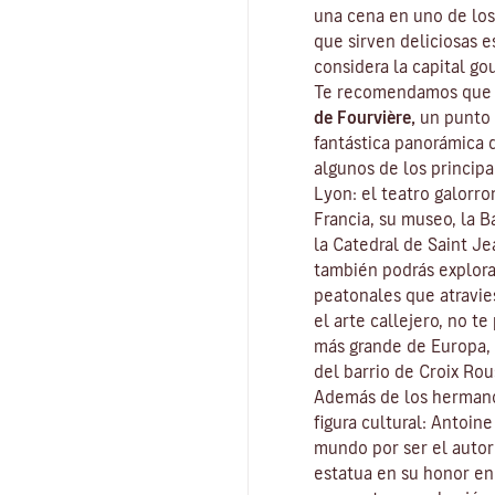
una cena en uno de los
que sirven deliciosas e
considera la capital
go
Te recomendamos que c
de Fourvière,
un punto 
fantástica panorámica 
algunos de los principa
Lyon: el teatro galorr
Francia, su museo, la Ba
la Catedral de Saint J
también podrás explor
peatonales que atravies
el arte callejero, no t
más grande de Europa, 
del barrio de Croix Rou
Además de los hermano
figura cultural: Antoin
mundo por ser el auto
estatua en su honor en