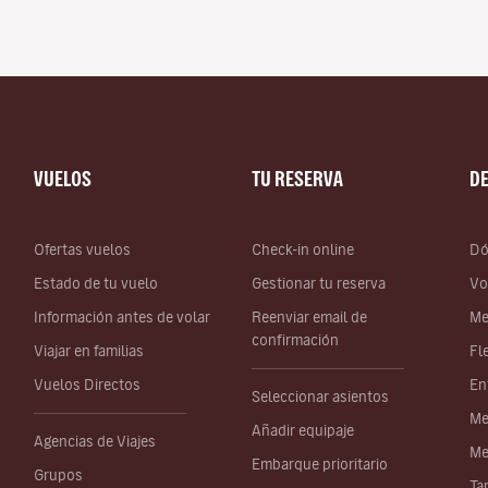
VUELOS
TU RESERVA
D
Ofertas vuelos
Check-in online
Dó
Estado de tu vuelo
Gestionar tu reserva
Vo
Información antes de volar
Reenviar email de
Me
confirmación
Viajar en familias
Fl
Vuelos Directos
En
Seleccionar asientos
Me
Añadir equipaje
Agencias de Viajes
Me
Embarque prioritario
Grupos
Ta