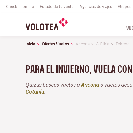
Check-in online
Estado de tu vuelo
Agencias de viajes
Grupos
VU
Inicio
Ofertas Vuelos
Ancona
A Olbia
Febrero
PARA EL INVIERNO, VUELA CO
Quizás buscas vuelos a
Ancona
o vuelos des
Catania
.