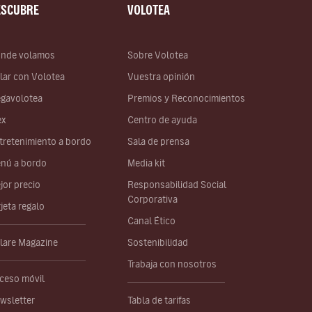
ESCUBRE
VOLOTEA
nde volamos
Sobre Volotea
lar con Volotea
Vuestra opinión
gavolotea
Premios y Reconocimientos
ex
Centro de ayuda
tretenimiento a bordo
Sala de prensa
nú a bordo
Media kit
jor precio
Responsabilidad Social
Corporativa
rjeta regalo
Canal Ético
lare Magazine
Sostenibilidad
Trabaja con nosotros
ceso móvil
wsletter
Tabla de tarifas