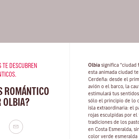
 TE DESCUBREN
Olbia
significa “ciudad 
esta animada ciudad te
NTICOS.
Cerdeña
: desde el pri
avión o el barco, la ca
S ROMÁNTICO
estimulará tus sentidos
 OLBIA?
sólo el principio de lo
isla extraordinaria: el
rojas esculpidas por el
tradiciones de los pasto
en
Costa Esmeralda
, s
color verde esmeralda 