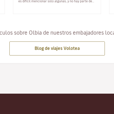
es difícil mencionar solo algunas, y no hay parte de
esta isla que no rec…
ículos sobre Olbia de nuestros embajadores loc
Blog de viajes Volotea