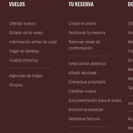
VUELOS
TU RESERVA
D
Ofertas vuelos
Check-in online
Dó
Estado de tu vuelo
Gestionar tu reserva
Vo
Información antes de volar
Reenviar email de
Me
confirmación
Viajar en familias
Fl
Vuelos Directos
En
Seleccionar asientos
Me
Añadir equipaje
Agencias de Viajes
Me
Embarque prioritario
Grupos
Ta
Cambiar vuelos
Documentación para el vuelo
Vo
Asistencia especial
Gestionar factura
Ac
Ne