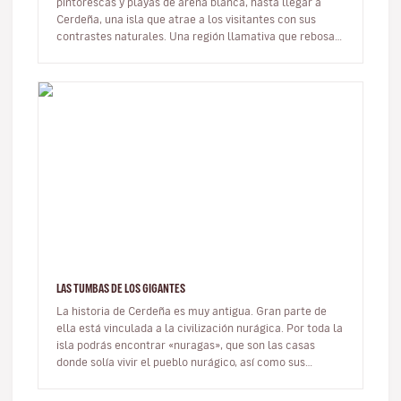
pintorescas y playas de arena blanca, hasta llegar a
Cerdeña, una isla que atrae a los visitantes con sus
contrastes naturales. Una región llamativa que rebosa
color y que bien…
LAS TUMBAS DE LOS GIGANTES
La historia de Cerdeña es muy antigua. Gran parte de
ella está vinculada a la civilización nurágica. Por toda la
isla podrás encontrar «nuragas», que son las casas
donde solía vivir el pueblo nurágico, así como sus
tumbas. Estos m…