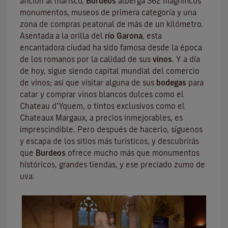
afición al marisco,
Burdeos
alberga 362 magníficos
monumentos, museos de primera categoría y una
zona de compras peatonal de más de un kilómetro.
Asentada a la orilla del
río Garona
, esta
encantadora ciudad ha sido famosa desde la época
de los romanos por la calidad de sus
vinos
. Y a día
de hoy, sigue siendo capital mundial del comercio
de vinos; así que visitar alguna de sus
bodegas
para
catar y comprar vinos blancos dulces como el
Chateau d’Yquem, o tintos exclusivos como el
Chateaux Margaux
, a precios inmejorables, es
imprescindible. Pero después de hacerlo, síguenos
y escapa de los sitios más turísticos, y descubrirás
que
Burdeos
ofrece mucho más que monumentos
históricos, grandes tiendas, y ese preciado zumo de
uva.